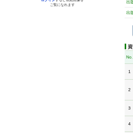
ログイン
すると表紙画像を
出
ご覧になれます
出
資
No.
1
2
3
4