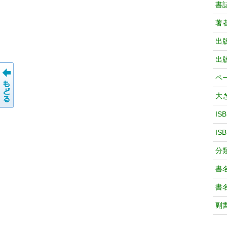
書
著
出
出
ペ
大
IS
IS
分
書
書
副