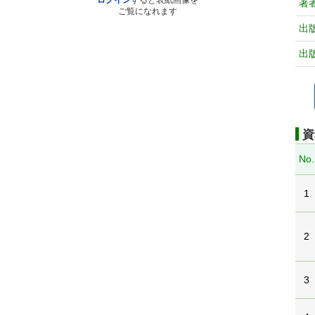
ログイン
すると表紙画像を
著
ご覧になれます
出
出
資
No.
1
2
3