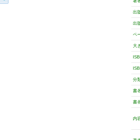
著
出
出
ペ
大
IS
IS
分
書
書
内