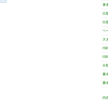
著
出
出
ペ
大
IS
IS
分
書
書
内