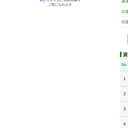
ログイン
すると表紙画像を
著
ご覧になれます
出
出
資
No.
1
2
3
4