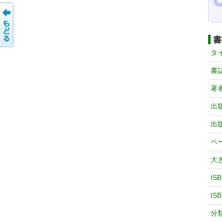
書
タ
書
著
出
出
ペ
大
IS
IS
分