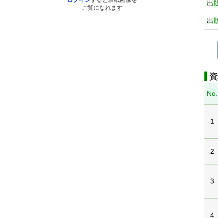
ログイン
すると表紙画像を
出
ご覧になれます
出
資
No.
1
2
3
4