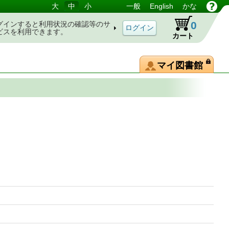
大
中
小
一般
English
かな
0
グインすると利用状況の確認等のサ
ビスを利用できます。
カート
マイ図書館