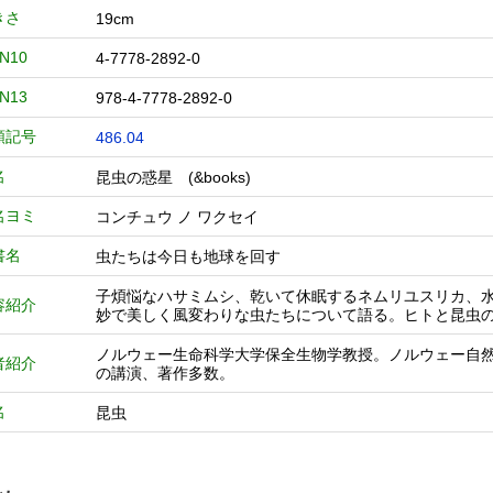
きさ
19cm
BN10
4-7778-2892-0
BN13
978-4-7778-2892-0
類記号
486.04
名
昆虫の惑星 (&books)
名ヨミ
コンチュウ ノ ワクセイ
書名
虫たちは今日も地球を回す
子煩悩なハサミムシ、乾いて休眠するネムリユスリカ、
容紹介
妙で美しく風変わりな虫たちについて語る。ヒトと昆虫
ノルウェー生命科学大学保全生物学教授。ノルウェー自
者紹介
の講演、著作多数。
名
昆虫