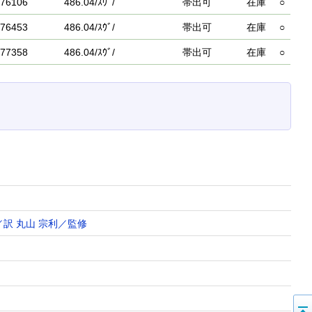
76106
486.04/ｽｳﾞ/
帯出可
在庫
○
76453
486.04/ｽｳﾞ/
帯出可
在庫
○
77358
486.04/ｽｳﾞ/
帯出可
在庫
○
／訳
丸山 宗利／監修