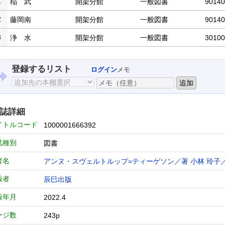
1
稲 武
開架分館
一般図書
90140
2
藤岡南
開架分館
一般図書
90140
3
浄 水
開架分館
一般図書
30100
登録するリスト
ログイン
メモ
誌詳細
イトルコード
1000001666392
誌種別
図書
者名
アンヌ・スヴェルトルップ=ティーゲソン／著
小林 玲子
版者
辰巳出版
版年月
2022.4
ージ数
243p