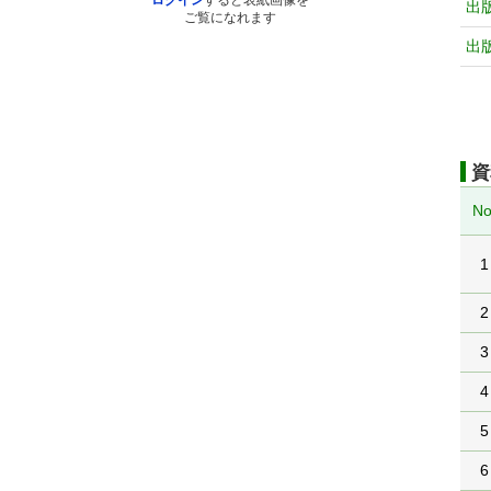
ログイン
すると表紙画像を
出
ご覧になれます
出
資
No
1
2
3
4
5
6