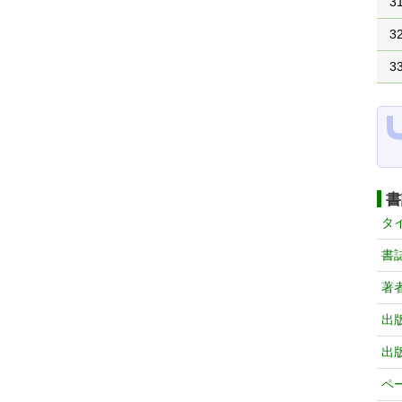
3
3
3
書
タ
書
著
出
出
ペ