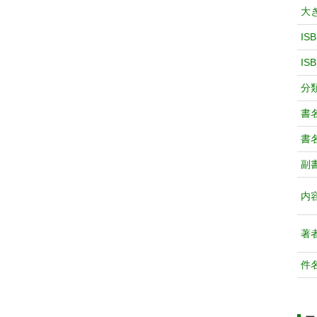
大
IS
IS
分
書
書
副
内
著
件