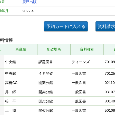
版者
辰巳出版
版年月
2022.4
料情報
.
所蔵館
配架場所
資料種別
中央館
課題図書
ティーンズ
70109
中央館
４Ｆ開架
一般図書
70125
高橋CC
開架分館
一般図書
02110
井 郷
開架分館
一般図書
03107
松 平
開架分館
一般図書
90140
上 郷
開架分館
一般図書
50108