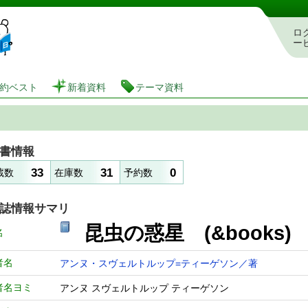
図書館 蔵書検索・予約システム
ロ
ー
約ベスト
新着資料
テーマ資料
書情報
33
31
0
蔵数
在庫数
予約数
誌情報サマリ
昆虫の惑星 (&books)
名
者名
アンヌ・スヴェルトルップ=ティーゲソン／著
者名ヨミ
アンヌ スヴェルトルップ ティーゲソン