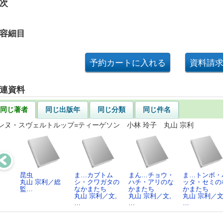
次
容細目
連資料
同じ著者
同じ出版年
同じ分類
同じ件名
ンヌ・スヴェルトルップ=ティーゲソン 小林 玲子 丸山 宗利
昆虫
ま…カブトム
まん…チョウ・
ま…トンボ・
丸山 宗利／総
シ・クワガタの
ハチ・アリのな
ッタ・セミの
監…
なかまたち
かまたち
かまたち
丸山 宗利／文,
丸山 宗利／文,
丸山 宗利／文
…
…
…