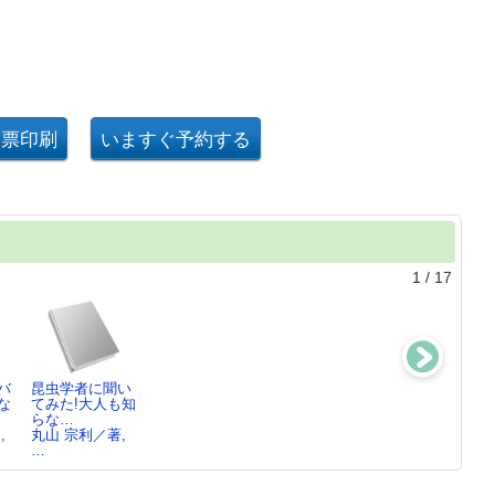
1
/
17
バ
昆虫学者に聞い
蟻客 ： アリ
ミッフィーとは
博士が愛した論
な
てみた!大人も知
と共に生きる虫
じめてのアート
文 ： 研究者
らな…
たち
ディック・ブル
19人…
,
丸山 宗利／著,
小松 貴／著,
ー…
橋本 幸士／著,
…
島…
…