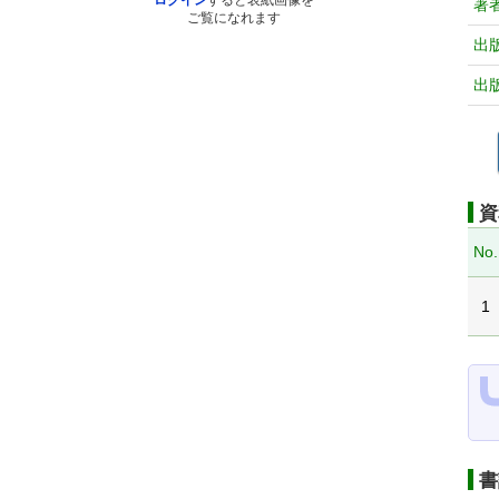
ログイン
すると表紙画像を
著
ご覧になれます
出
出
資
No.
1
書