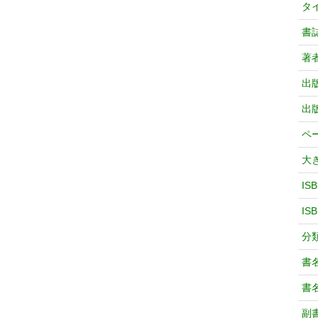
タ
書
著
出
出
ペ
大
IS
IS
分
書
書
副