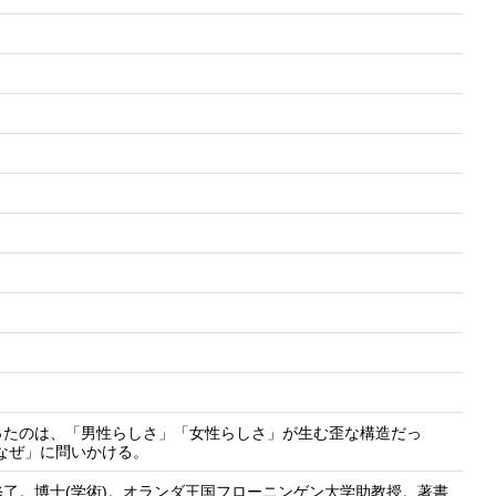
ったのは、「男性らしさ」「女性らしさ」が生む歪な構造だっ
なぜ」に問いかける。
了。博士(学術)。オランダ王国フローニンゲン大学助教授。著書