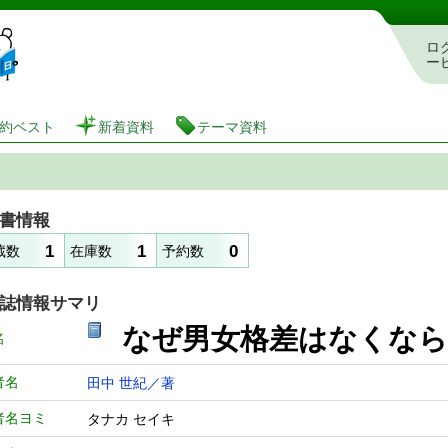
図書館 蔵書検索・予約システム
ロ
ー
約ベスト
新着資料
テーマ資料
書情報
1
1
0
蔵数
在庫数
予約数
誌情報サマリ
なぜ男女格差はなくなら
名
者名
田中 世紀／著
者名ヨミ
タナカ セイキ