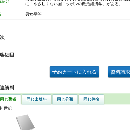
者紹介
に「やさしくない国ニッポンの政治経済学」がある。
名
男女平等
次
容細目
連資料
同じ著者
同じ出版年
同じ分類
同じ件名
中 世紀