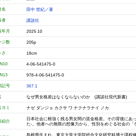
者名
田中 世紀／著
版者
講談社
版年月
2025.10
ージ数
205p
きさ
18cm
BN10
4-06-541475-0
BN13
978-4-06-541475-0
類記号
367.1
名
なぜ男女格差はなくならないのか (講談社現代新書)
名ヨミ
ナゼ ダンジョ カクサ ワ ナクナラナイ ノカ
日本社会に根強く残る男女間の賃金格差。その背後にあ
容紹介
た-。他者への無限の想像力から、性別をめぐる社会の「
島根県生まれ。東京大学大学院総合文化研究科博士課程修