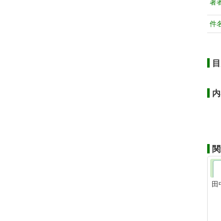
著
件
目
内
関
田