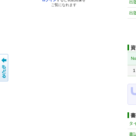
ログイン
すると表紙画像を
出
ご覧になれます
出
資
No
1
書
タ
書