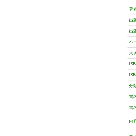
著
出
出
ペ
大
IS
IS
分
書
書
内