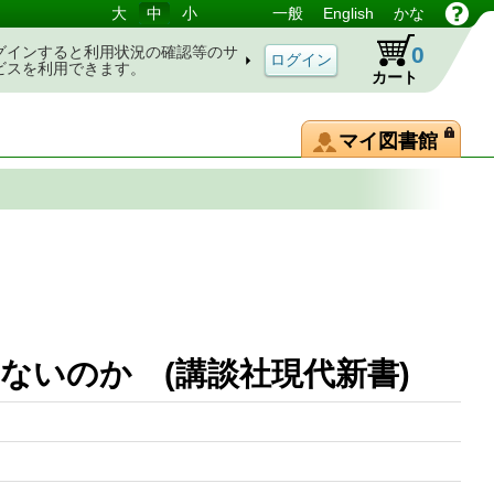
大
中
小
一般
English
かな
0
グインすると利用状況の確認等のサ
ビスを利用できます。
カート
マイ図書館
ないのか (講談社現代新書)