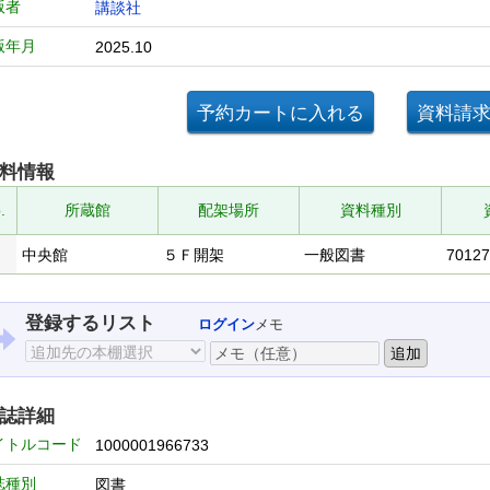
版者
講談社
版年月
2025.10
料情報
.
所蔵館
配架場所
資料種別
中央館
５Ｆ開架
一般図書
70127
登録するリスト
ログイン
メモ
誌詳細
イトルコード
1000001966733
誌種別
図書