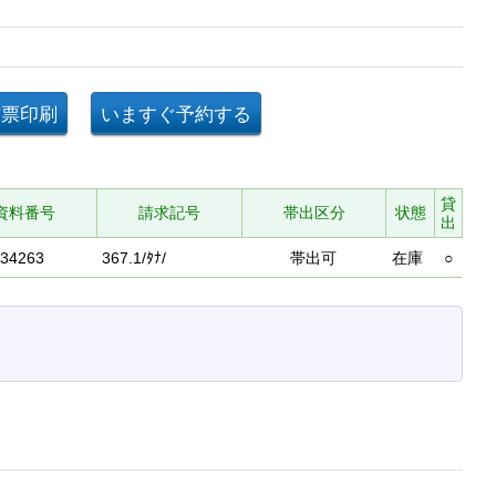
貸
資料番号
請求記号
帯出区分
状態
出
34263
367.1/ﾀﾅ/
帯出可
在庫
○