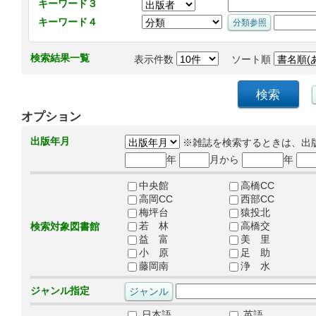
キーワード３
キーワード４
検索結果一覧
表示件数
ソート順
オプション
出版年月
※雑誌を検索するときは、出
年
月から
年
中央館
高橋CC
高岡CC
西部CC
梅坪台
猿投北
若 林
高橋交
検索対象図書館
益 富
美 里
小 原
足 助
藤岡南
浄 水
ジャンル指定
日本語
英語