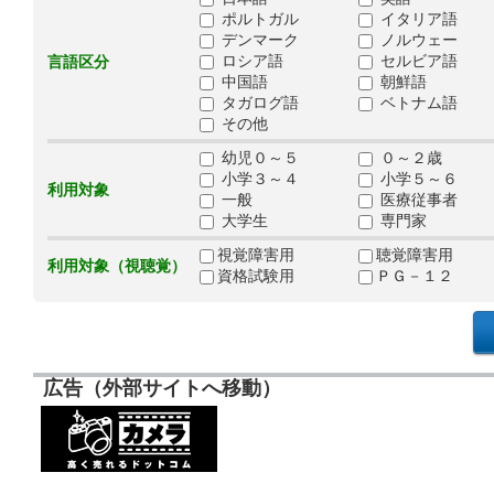
ポルトガル
イタリア語
デンマーク
ノルウェー
ロシア語
セルビア語
言語区分
中国語
朝鮮語
タガログ語
ベトナム語
その他
幼児０～５
０～２歳
小学３～４
小学５～６
利用対象
一般
医療従事者
大学生
専門家
視覚障害用
聴覚障害用
利用対象（視聴覚）
資格試験用
ＰＧ－１２
広告（外部サイトへ移動）