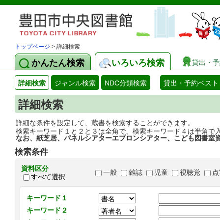
トップページ
> 詳細検索
かんたん検索
いろいろ検索
貸出・予
詳細検索
ジャンル検索
NDC分類検索
貸出・予約ベスト
詳細検索
詳細な条件を設定して、蔵書を検索することができます。
検索キーワード１と２と３は全角で、検索キーワード４は半角で
なお、紙芝居、パネルシアターエプロンシアター、こども図書室
検索条件
資料区分
一般
雑誌
児童
視聴覚
点
すべて選択
キーワード１
キーワード２