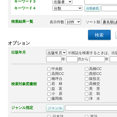
キーワード３
キーワード４
検索結果一覧
表示件数
ソート順
オプション
出版年月
※雑誌を検索するときは、出
年
月から
年
中央館
高橋CC
高岡CC
西部CC
梅坪台
猿投北
若 林
高橋交
検索対象図書館
益 富
美 里
小 原
足 助
藤岡南
浄 水
ジャンル指定
日本語
英語