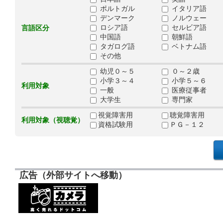
ポルトガル
イタリア語
デンマーク
ノルウェー
ロシア語
セルビア語
言語区分
中国語
朝鮮語
タガログ語
ベトナム語
その他
幼児０～５
０～２歳
小学３～４
小学５～６
利用対象
一般
医療従事者
大学生
専門家
視覚障害用
聴覚障害用
利用対象（視聴覚）
資格試験用
ＰＧ－１２
広告（外部サイトへ移動）