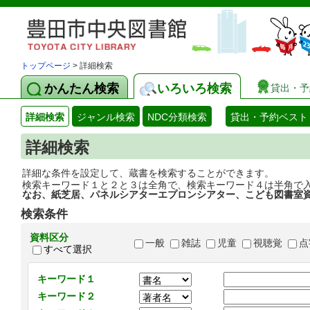
トップページ
> 詳細検索
かんたん検索
いろいろ検索
貸出・予
詳細検索
ジャンル検索
NDC分類検索
貸出・予約ベスト
詳細検索
詳細な条件を設定して、蔵書を検索することができます。
検索キーワード１と２と３は全角で、検索キーワード４は半角で
なお、紙芝居、パネルシアターエプロンシアター、こども図書室
検索条件
資料区分
一般
雑誌
児童
視聴覚
点
すべて選択
キーワード１
キーワード２