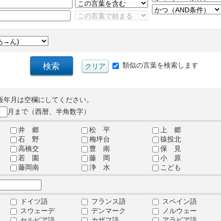
類似の言葉を検索します
版年月は空欄にしてください。
月まで（西暦、半角数字）
井 郷
松 平
上 郷
石 野
梅坪台
猿投北
高橋交
豊 南
保 見
若 園
藤 岡
小 原
藤岡南
浄 水
こども
ドイツ語
フランス語
スペイン語
スウェーデ
デンマーク
ノルウェー
セルビア語
カザフ語
アラビア語