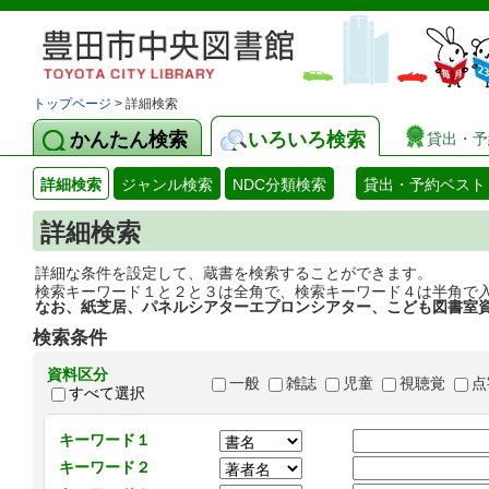
トップページ
> 詳細検索
かんたん検索
いろいろ検索
貸出・予
詳細検索
ジャンル検索
NDC分類検索
貸出・予約ベスト
詳細検索
詳細な条件を設定して、蔵書を検索することができます。
検索キーワード１と２と３は全角で、検索キーワード４は半角で
なお、紙芝居、パネルシアターエプロンシアター、こども図書室
検索条件
資料区分
一般
雑誌
児童
視聴覚
点
すべて選択
キーワード１
キーワード２