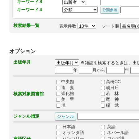
キーワード３
キーワード４
検索結果一覧
表示件数
ソート順
オプション
出版年月
※雑誌を検索するときは、出
年
月から
年
中央館
高橋CC
逢 妻
朝日丘
崇化館
若 林
検索対象図書館
美 里
竜 神
旭
稲 武
ジャンル指定
日本語
英語
オランダ語
ネパール語
ハンガリー
ロシア語
言語区分