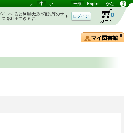
大
中
小
一般
English
かな
0
グインすると利用状況の確認等のサ
ビスを利用できます。
カート
マイ図書館