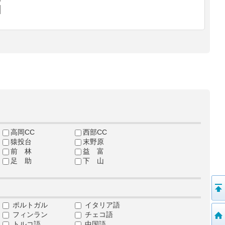
高岡CC
西部CC
猿投台
末野原
前 林
益 富
足 助
下 山
ポルトガル
イタリア語
フィンラン
チェコ語
トルコ語
中国語