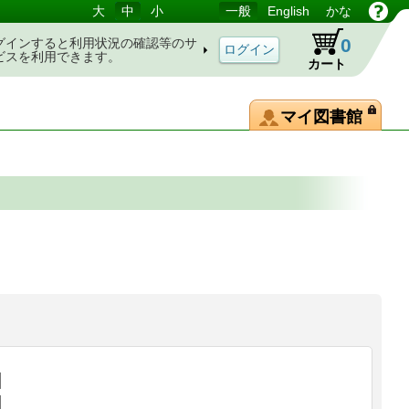
大
中
小
一般
English
かな
0
グインすると利用状況の確認等のサ
ビスを利用できます。
カート
マイ図書館