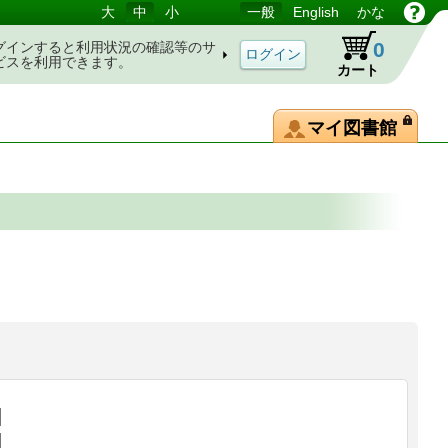
大
中
小
一般
English
かな
0
グインすると利用状況の確認等のサ
ビスを利用できます。
カート
マイ図書館