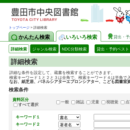
トップページ
> 詳細検索
かんたん検索
いろいろ検索
貸出・予
詳細検索
ジャンル検索
NDC分類検索
貸出・予約ベスト
詳細検索
詳細な条件を設定して、蔵書を検索することができます。
検索キーワード１と２と３は全角で、検索キーワード４は半角で
なお、紙芝居、パネルシアターエプロンシアター、こども図書室
検索条件
資料区分
一般
雑誌
児童
視聴覚
点
すべて選択
キーワード１
キーワード２