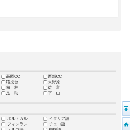
高岡CC
西部CC
猿投台
末野原
前 林
益 富
足 助
下 山
ポルトガル
イタリア語
フィンラン
チェコ語
トルコ語
中国語