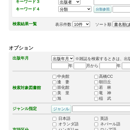
キーワード３
キーワード４
検索結果一覧
表示件数
ソート順
オプション
出版年月
※雑誌を検索するときは、出
年
月から
年
中央館
高橋CC
逢 妻
朝日丘
崇化館
若 林
検索対象図書館
美 里
竜 神
旭
稲 武
ジャンル指定
日本語
英語
オランダ語
ネパール語
ハンガリー
ロシア語
言語区分