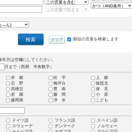
類似の言葉を検索します
版年月は空欄にしてください。
月まで（西暦、半角数字）
井 郷
松 平
上 郷
石 野
梅坪台
猿投北
高橋交
豊 南
保 見
若 園
藤 岡
小 原
藤岡南
浄 水
こども
ドイツ語
フランス語
スペイン語
スウェーデ
デンマーク
ノルウェー
セルビア語
カザフ語
アラビア語