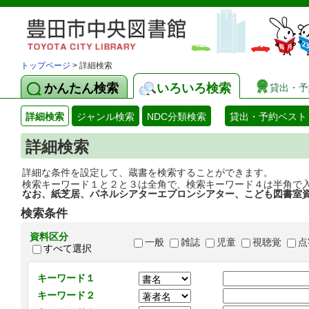
トップページ
> 詳細検索
かんたん検索
いろいろ検索
貸出・予
詳細検索
ジャンル検索
NDC分類検索
貸出・予約ベスト
詳細検索
詳細な条件を設定して、蔵書を検索することができます。
検索キーワード１と２と３は全角で、検索キーワード４は半角で
なお、紙芝居、パネルシアターエプロンシアター、こども図書室
検索条件
資料区分
一般
雑誌
児童
視聴覚
点
すべて選択
キーワード１
キーワード２