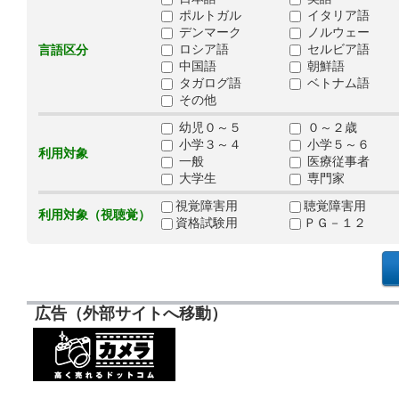
ポルトガル
イタリア語
デンマーク
ノルウェー
ロシア語
セルビア語
言語区分
中国語
朝鮮語
タガログ語
ベトナム語
その他
幼児０～５
０～２歳
小学３～４
小学５～６
利用対象
一般
医療従事者
大学生
専門家
視覚障害用
聴覚障害用
利用対象（視聴覚）
資格試験用
ＰＧ－１２
広告（外部サイトへ移動）