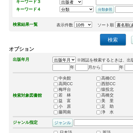
キーワード３
キーワード４
検索結果一覧
表示件数
ソート順
オプション
出版年月
※雑誌を検索するときは、出
年
月から
年
中央館
高橋CC
高岡CC
西部CC
梅坪台
猿投北
若 林
高橋交
検索対象図書館
益 富
美 里
小 原
足 助
藤岡南
浄 水
ジャンル指定
日本語
英語