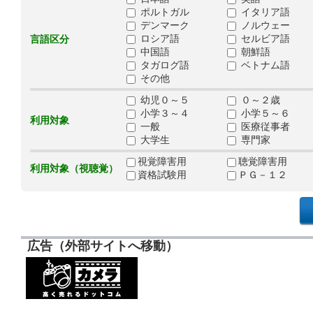
ポルトガル
イタリア語
デンマーク
ノルウェー
ロシア語
セルビア語
言語区分
中国語
朝鮮語
タガログ語
ベトナム語
その他
幼児０～５
０～２歳
小学３～４
小学５～６
利用対象
一般
医療従事者
大学生
専門家
視覚障害用
聴覚障害用
利用対象（視聴覚）
資格試験用
ＰＧ－１２
広告（外部サイトへ移動）