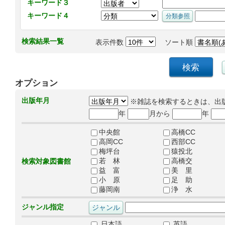
キーワード３
キーワード４
検索結果一覧
表示件数
ソート順
オプション
出版年月
※雑誌を検索するときは、出
年
月から
年
中央館
高橋CC
高岡CC
西部CC
梅坪台
猿投北
若 林
高橋交
検索対象図書館
益 富
美 里
小 原
足 助
藤岡南
浄 水
ジャンル指定
日本語
英語