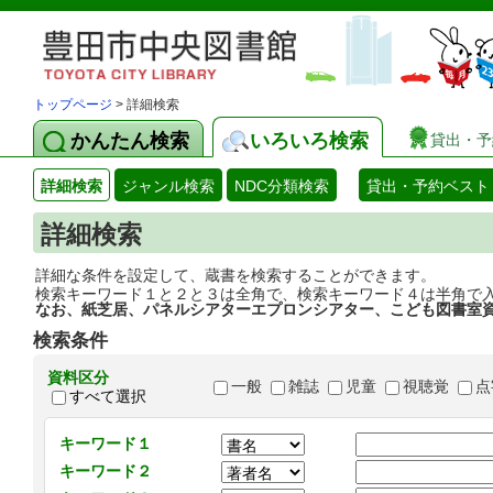
トップページ
> 詳細検索
かんたん検索
いろいろ検索
貸出・予
詳細検索
ジャンル検索
NDC分類検索
貸出・予約ベスト
詳細検索
詳細な条件を設定して、蔵書を検索することができます。
検索キーワード１と２と３は全角で、検索キーワード４は半角で
なお、紙芝居、パネルシアターエプロンシアター、こども図書室
検索条件
資料区分
一般
雑誌
児童
視聴覚
点
すべて選択
キーワード１
キーワード２