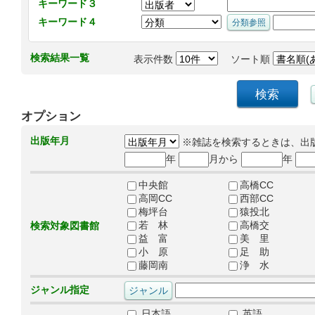
キーワード３
キーワード４
検索結果一覧
表示件数
ソート順
オプション
出版年月
※雑誌を検索するときは、出
年
月から
年
中央館
高橋CC
高岡CC
西部CC
梅坪台
猿投北
若 林
高橋交
検索対象図書館
益 富
美 里
小 原
足 助
藤岡南
浄 水
ジャンル指定
日本語
英語