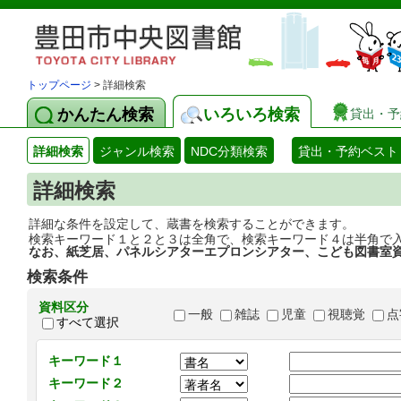
トップページ
> 詳細検索
かんたん検索
いろいろ検索
貸出・予
詳細検索
ジャンル検索
NDC分類検索
貸出・予約ベスト
詳細検索
詳細な条件を設定して、蔵書を検索することができます。
検索キーワード１と２と３は全角で、検索キーワード４は半角で
なお、紙芝居、パネルシアターエプロンシアター、こども図書室
検索条件
資料区分
一般
雑誌
児童
視聴覚
点
すべて選択
キーワード１
キーワード２