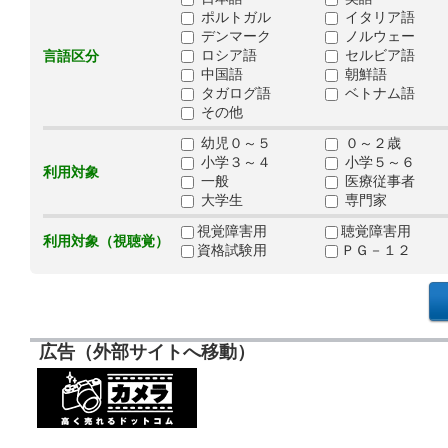
ポルトガル
イタリア語
デンマーク
ノルウェー
ロシア語
セルビア語
言語区分
中国語
朝鮮語
タガログ語
ベトナム語
その他
幼児０～５
０～２歳
小学３～４
小学５～６
利用対象
一般
医療従事者
大学生
専門家
視覚障害用
聴覚障害用
利用対象（視聴覚）
資格試験用
ＰＧ－１２
広告（外部サイトへ移動）