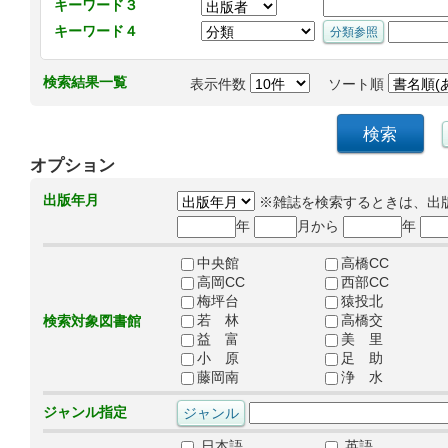
キーワード３
キーワード４
検索結果一覧
表示件数
ソート順
オプション
出版年月
※雑誌を検索するときは、出
年
月から
年
中央館
高橋CC
高岡CC
西部CC
梅坪台
猿投北
若 林
高橋交
検索対象図書館
益 富
美 里
小 原
足 助
藤岡南
浄 水
ジャンル指定
日本語
英語