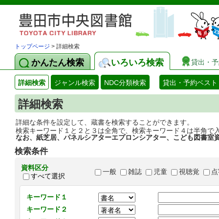
トップページ
> 詳細検索
かんたん検索
いろいろ検索
貸出・予
詳細検索
ジャンル検索
NDC分類検索
貸出・予約ベスト
詳細検索
詳細な条件を設定して、蔵書を検索することができます。
検索キーワード１と２と３は全角で、検索キーワード４は半角で
なお、紙芝居、パネルシアターエプロンシアター、こども図書室
検索条件
資料区分
一般
雑誌
児童
視聴覚
点
すべて選択
キーワード１
キーワード２