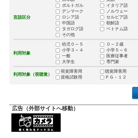
ポルトガル
イタリア語
デンマーク
ノルウェー
ロシア語
セルビア語
言語区分
中国語
朝鮮語
タガログ語
ベトナム語
その他
幼児０～５
０～２歳
小学３～４
小学５～６
利用対象
一般
医療従事者
大学生
専門家
視覚障害用
聴覚障害用
利用対象（視聴覚）
資格試験用
ＰＧ－１２
広告（外部サイトへ移動）