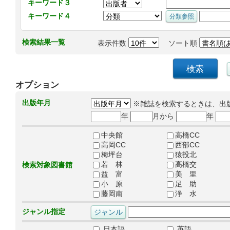
キーワード３
キーワード４
検索結果一覧
表示件数
ソート順
オプション
出版年月
※雑誌を検索するときは、出
年
月から
年
中央館
高橋CC
高岡CC
西部CC
梅坪台
猿投北
若 林
高橋交
検索対象図書館
益 富
美 里
小 原
足 助
藤岡南
浄 水
ジャンル指定
日本語
英語