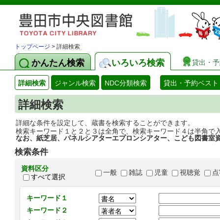
トップページ
> 詳細検索
かんたん検索
いろいろ検索
貸出・予
詳細検索
ジャンル検索
NDC分類検索
貸出・予約ベスト
詳細検索
詳細な条件を設定して、蔵書を検索することができます。
検索キーワード１と２と３は全角で、検索キーワード４は半角で
なお、紙芝居、パネルシアターエプロンシアター、こども図書室
検索条件
資料区分
一般
雑誌
児童
視聴覚
点
すべて選択
キーワード１
キーワード２