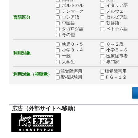
ポルトガル
イタリア語
デンマーク
ノルウェー
ロシア語
セルビア語
言語区分
中国語
朝鮮語
タガログ語
ベトナム語
その他
幼児０～５
０～２歳
小学３～４
小学５～６
利用対象
一般
医療従事者
大学生
専門家
視覚障害用
聴覚障害用
利用対象（視聴覚）
資格試験用
ＰＧ－１２
広告（外部サイトへ移動）