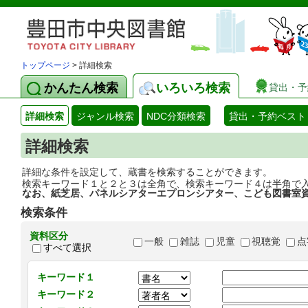
トップページ
> 詳細検索
かんたん検索
いろいろ検索
貸出・予
詳細検索
ジャンル検索
NDC分類検索
貸出・予約ベスト
詳細検索
詳細な条件を設定して、蔵書を検索することができます。
検索キーワード１と２と３は全角で、検索キーワード４は半角で
なお、紙芝居、パネルシアターエプロンシアター、こども図書室
検索条件
資料区分
一般
雑誌
児童
視聴覚
点
すべて選択
キーワード１
キーワード２