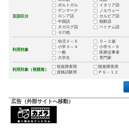
ポルトガル
イタリア語
デンマーク
ノルウェー
ロシア語
セルビア語
言語区分
中国語
朝鮮語
タガログ語
ベトナム語
その他
幼児０～５
０～２歳
小学３～４
小学５～６
利用対象
一般
医療従事者
大学生
専門家
視覚障害用
聴覚障害用
利用対象（視聴覚）
資格試験用
ＰＧ－１２
広告（外部サイトへ移動）