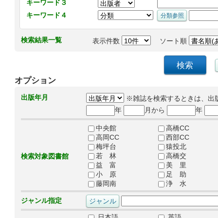
キーワード３
キーワード４
検索結果一覧
表示件数
ソート順
オプション
出版年月
※雑誌を検索するときは、出
年
月から
年
中央館
高橋CC
高岡CC
西部CC
梅坪台
猿投北
若 林
高橋交
検索対象図書館
益 富
美 里
小 原
足 助
藤岡南
浄 水
ジャンル指定
日本語
英語