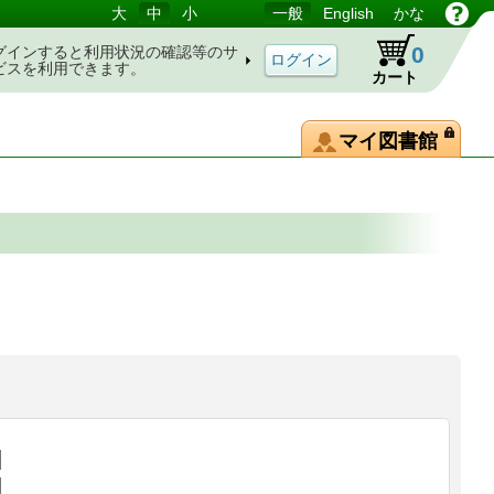
大
中
小
一般
English
かな
0
グインすると利用状況の確認等のサ
ビスを利用できます。
カート
マイ図書館