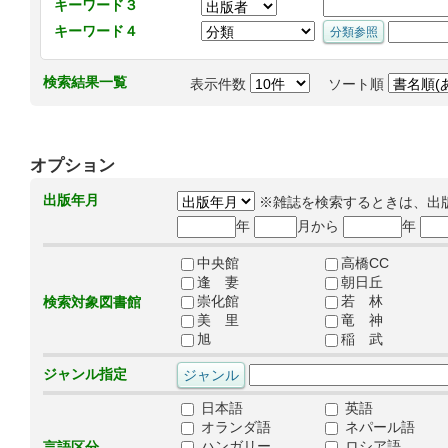
キーワード３
キーワード４
検索結果一覧
表示件数
ソート順
オプション
出版年月
※雑誌を検索するときは、出
年
月から
年
中央館
高橋CC
逢 妻
朝日丘
崇化館
若 林
検索対象図書館
美 里
竜 神
旭
稲 武
ジャンル指定
日本語
英語
オランダ語
ネパール語
ハンガリー
ロシア語
言語区分