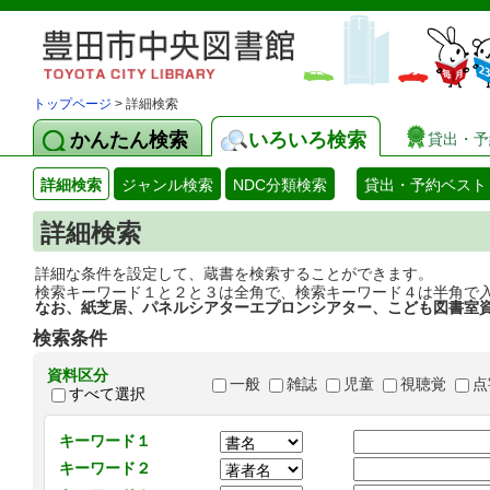
トップページ
> 詳細検索
かんたん検索
いろいろ検索
貸出・予
詳細検索
ジャンル検索
NDC分類検索
貸出・予約ベスト
詳細検索
詳細な条件を設定して、蔵書を検索することができます。
検索キーワード１と２と３は全角で、検索キーワード４は半角で
なお、紙芝居、パネルシアターエプロンシアター、こども図書室
検索条件
資料区分
一般
雑誌
児童
視聴覚
点
すべて選択
キーワード１
キーワード２