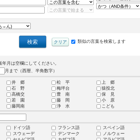
類似の言葉を検索します
版年月は空欄にしてください。
月まで（西暦、半角数字）
井 郷
松 平
上 郷
石 野
梅坪台
猿投北
高橋交
豊 南
保 見
若 園
藤 岡
小 原
藤岡南
浄 水
こども
ドイツ語
フランス語
スペイン語
スウェーデ
デンマーク
ノルウェー
セルビア語
カザフ語
アラビア語