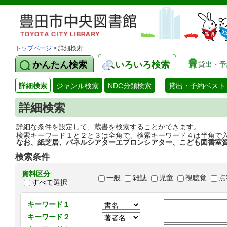
トップページ
> 詳細検索
かんたん検索
いろいろ検索
貸出・予
詳細検索
ジャンル検索
NDC分類検索
貸出・予約ベスト
詳細検索
詳細な条件を設定して、蔵書を検索することができます。
検索キーワード１と２と３は全角で、検索キーワード４は半角で
なお、紙芝居、パネルシアターエプロンシアター、こども図書室
検索条件
資料区分
一般
雑誌
児童
視聴覚
点
すべて選択
キーワード１
キーワード２