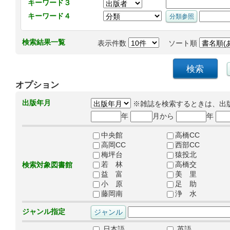
キーワード３
キーワード４
検索結果一覧
表示件数
ソート順
オプション
出版年月
※雑誌を検索するときは、出
年
月から
年
中央館
高橋CC
高岡CC
西部CC
梅坪台
猿投北
若 林
高橋交
検索対象図書館
益 富
美 里
小 原
足 助
藤岡南
浄 水
ジャンル指定
日本語
英語