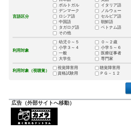
ポルトガル
イタリア語
デンマーク
ノルウェー
ロシア語
セルビア語
言語区分
中国語
朝鮮語
タガログ語
ベトナム語
その他
幼児０～５
０～２歳
小学３～４
小学５～６
利用対象
一般
医療従事者
大学生
専門家
視覚障害用
聴覚障害用
利用対象（視聴覚）
資格試験用
ＰＧ－１２
広告（外部サイトへ移動）