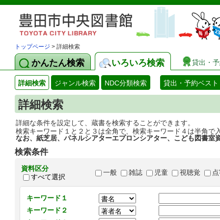
トップページ
> 詳細検索
かんたん検索
いろいろ検索
貸出・予
詳細検索
ジャンル検索
NDC分類検索
貸出・予約ベスト
詳細検索
詳細な条件を設定して、蔵書を検索することができます。
検索キーワード１と２と３は全角で、検索キーワード４は半角で
なお、紙芝居、パネルシアターエプロンシアター、こども図書室
検索条件
資料区分
一般
雑誌
児童
視聴覚
点
すべて選択
キーワード１
キーワード２