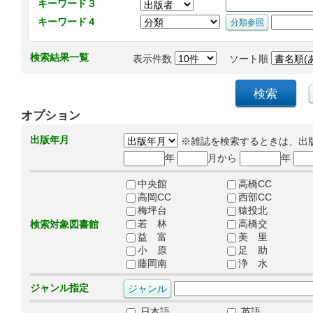
キーワード３
キーワード４
検索結果一覧
表示件数
ソート順
オプション
出版年月
※雑誌を検索するときは、出
年
月から
年
中央館
高橋CC
高岡CC
西部CC
梅坪台
猿投北
若 林
高橋交
検索対象図書館
益 富
美 里
小 原
足 助
藤岡南
浄 水
ジャンル指定
日本語
英語