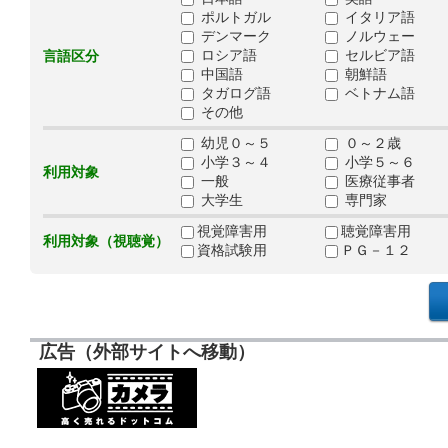
ポルトガル
イタリア語
デンマーク
ノルウェー
ロシア語
セルビア語
言語区分
中国語
朝鮮語
タガログ語
ベトナム語
その他
幼児０～５
０～２歳
小学３～４
小学５～６
利用対象
一般
医療従事者
大学生
専門家
視覚障害用
聴覚障害用
利用対象（視聴覚）
資格試験用
ＰＧ－１２
広告（外部サイトへ移動）