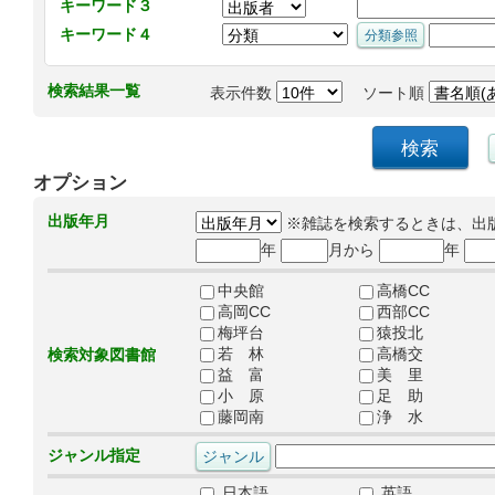
キーワード３
キーワード４
検索結果一覧
表示件数
ソート順
オプション
出版年月
※雑誌を検索するときは、出
年
月から
年
中央館
高橋CC
高岡CC
西部CC
梅坪台
猿投北
若 林
高橋交
検索対象図書館
益 富
美 里
小 原
足 助
藤岡南
浄 水
ジャンル指定
日本語
英語