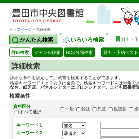
トップページ
> 詳細検索
かんたん検索
いろいろ検索
貸出・予
詳細検索
ジャンル検索
NDC分類検索
貸出・予約ベスト
詳細検索
詳細な条件を設定して、蔵書を検索することができます。
検索キーワード１と２と３は全角で、検索キーワード４は半角で
なお、紙芝居、パネルシアターエプロンシアター、こども図書室
検索条件
資料区分
一般
雑誌
児童
視聴覚
点
すべて選択
キーワード１
キーワード２