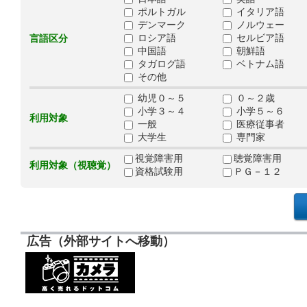
ポルトガル
イタリア語
デンマーク
ノルウェー
ロシア語
セルビア語
言語区分
中国語
朝鮮語
タガログ語
ベトナム語
その他
幼児０～５
０～２歳
小学３～４
小学５～６
利用対象
一般
医療従事者
大学生
専門家
視覚障害用
聴覚障害用
利用対象（視聴覚）
資格試験用
ＰＧ－１２
広告（外部サイトへ移動）