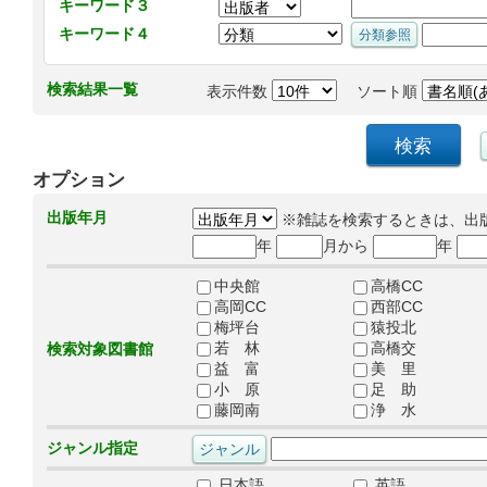
キーワード３
キーワード４
検索結果一覧
表示件数
ソート順
オプション
出版年月
※雑誌を検索するときは、出
年
月から
年
中央館
高橋CC
高岡CC
西部CC
梅坪台
猿投北
若 林
高橋交
検索対象図書館
益 富
美 里
小 原
足 助
藤岡南
浄 水
ジャンル指定
日本語
英語