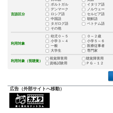
ポルトガル
イタリア語
デンマーク
ノルウェー
ロシア語
セルビア語
言語区分
中国語
朝鮮語
タガログ語
ベトナム語
その他
幼児０～５
０～２歳
小学３～４
小学５～６
利用対象
一般
医療従事者
大学生
専門家
視覚障害用
聴覚障害用
利用対象（視聴覚）
資格試験用
ＰＧ－１２
広告（外部サイトへ移動）