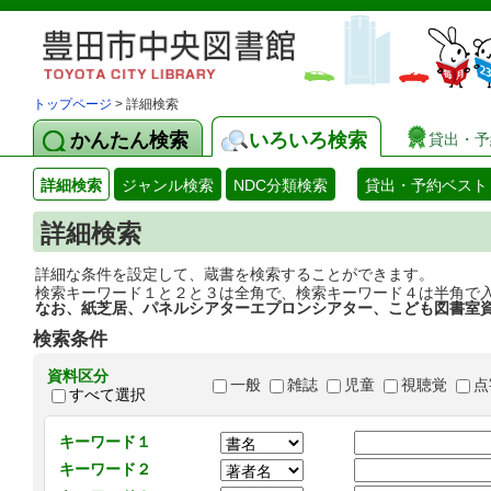
トップページ
> 詳細検索
かんたん検索
いろいろ検索
貸出・予
詳細検索
ジャンル検索
NDC分類検索
貸出・予約ベスト
詳細検索
詳細な条件を設定して、蔵書を検索することができます。
検索キーワード１と２と３は全角で、検索キーワード４は半角で
なお、紙芝居、パネルシアターエプロンシアター、こども図書室
検索条件
資料区分
一般
雑誌
児童
視聴覚
点
すべて選択
キーワード１
キーワード２