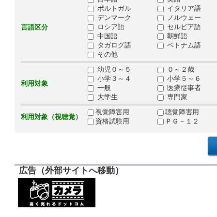
ポルトガル
イタリア語
デンマーク
ノルウェー
ロシア語
セルビア語
言語区分
中国語
朝鮮語
タガログ語
ベトナム語
その他
幼児０～５
０～２歳
小学３～４
小学５～６
利用対象
一般
医療従事者
大学生
専門家
視覚障害用
聴覚障害用
利用対象（視聴覚）
資格試験用
ＰＧ－１２
広告（外部サイトへ移動）