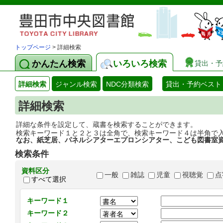
トップページ
> 詳細検索
かんたん検索
いろいろ検索
貸出・予
詳細検索
ジャンル検索
NDC分類検索
貸出・予約ベスト
詳細検索
詳細な条件を設定して、蔵書を検索することができます。
検索キーワード１と２と３は全角で、検索キーワード４は半角で
なお、紙芝居、パネルシアターエプロンシアター、こども図書室
検索条件
資料区分
一般
雑誌
児童
視聴覚
点
すべて選択
キーワード１
キーワード２