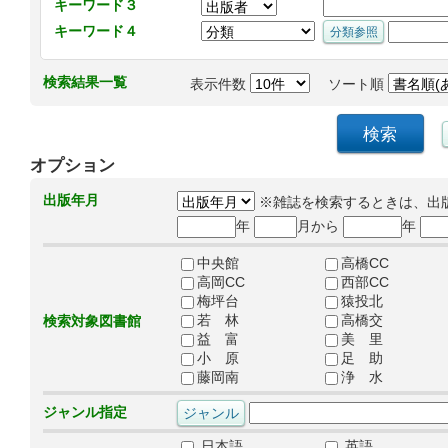
キーワード３
キーワード４
検索結果一覧
表示件数
ソート順
オプション
出版年月
※雑誌を検索するときは、出
年
月から
年
中央館
高橋CC
高岡CC
西部CC
梅坪台
猿投北
若 林
高橋交
検索対象図書館
益 富
美 里
小 原
足 助
藤岡南
浄 水
ジャンル指定
日本語
英語