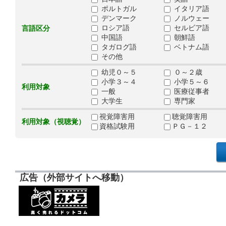
ポルトガル
イタリア語
デンマーク
ノルウェー
ロシア語
セルビア語
言語区分
中国語
朝鮮語
タガログ語
ベトナム語
その他
幼児０～５
０～２歳
小学３～４
小学５～６
利用対象
一般
医療従事者
大学生
専門家
視覚障害用
聴覚障害用
利用対象（視聴覚）
資格試験用
ＰＧ－１２
広告（外部サイトへ移動）