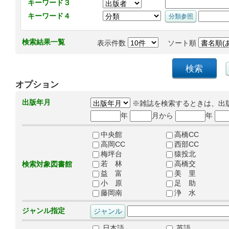
キーワード３
キーワード４
検索結果一覧
表示件数
ソート順
オプション
出版年月
※雑誌を検索するときは、出
年
月から
年
中央館
高橋CC
高岡CC
西部CC
梅坪台
猿投北
若 林
高橋交
検索対象図書館
益 富
美 里
小 原
足 助
藤岡南
浄 水
ジャンル指定
日本語
英語