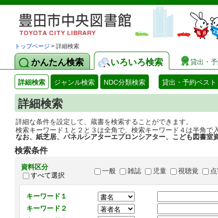
トップページ
> 詳細検索
かんたん検索
いろいろ検索
貸出・予
詳細検索
ジャンル検索
NDC分類検索
貸出・予約ベスト
詳細検索
詳細な条件を設定して、蔵書を検索することができます。
検索キーワード１と２と３は全角で、検索キーワード４は半角で
なお、紙芝居、パネルシアターエプロンシアター、こども図書室
検索条件
資料区分
一般
雑誌
児童
視聴覚
点
すべて選択
キーワード１
キーワード２