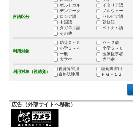
ポルトガル
イタリア語
デンマーク
ノルウェー
ロシア語
セルビア語
言語区分
中国語
朝鮮語
タガログ語
ベトナム語
その他
幼児０～５
０～２歳
小学３～４
小学５～６
利用対象
一般
医療従事者
大学生
専門家
視覚障害用
聴覚障害用
利用対象（視聴覚）
資格試験用
ＰＧ－１２
広告（外部サイトへ移動）