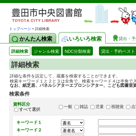
トップページ
> 詳細検索
かんたん検索
いろいろ検索
貸出・予
詳細検索
ジャンル検索
NDC分類検索
貸出・予約ベスト
詳細検索
詳細な条件を設定して、蔵書を検索することができます。
検索キーワード１と２と３は全角で、検索キーワード４は半角で
なお、紙芝居、パネルシアターエプロンシアター、こども図書室
検索条件
資料区分
一般
雑誌
児童
視聴覚
点
すべて選択
キーワード１
キーワード２