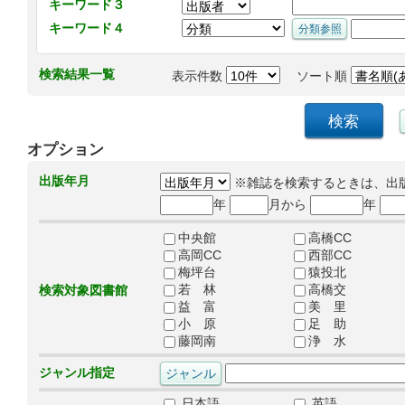
キーワード３
キーワード４
検索結果一覧
表示件数
ソート順
オプション
出版年月
※雑誌を検索するときは、出
年
月から
年
中央館
高橋CC
高岡CC
西部CC
梅坪台
猿投北
若 林
高橋交
検索対象図書館
益 富
美 里
小 原
足 助
藤岡南
浄 水
ジャンル指定
日本語
英語