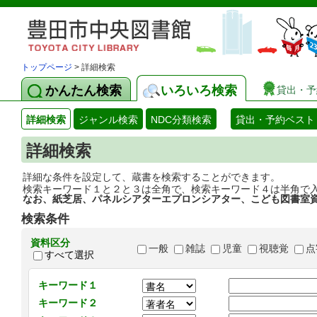
トップページ
> 詳細検索
かんたん検索
いろいろ検索
貸出・予
詳細検索
ジャンル検索
NDC分類検索
貸出・予約ベスト
詳細検索
詳細な条件を設定して、蔵書を検索することができます。
検索キーワード１と２と３は全角で、検索キーワード４は半角で
なお、紙芝居、パネルシアターエプロンシアター、こども図書室
検索条件
資料区分
一般
雑誌
児童
視聴覚
点
すべて選択
キーワード１
キーワード２