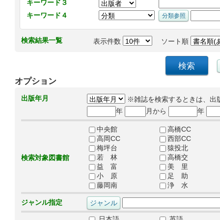
キーワード３
キーワード４
検索結果一覧
表示件数
ソート順
オプション
出版年月
※雑誌を検索するときは、出
年
月から
年
中央館
高橋CC
高岡CC
西部CC
梅坪台
猿投北
若 林
高橋交
検索対象図書館
益 富
美 里
小 原
足 助
藤岡南
浄 水
ジャンル指定
日本語
英語