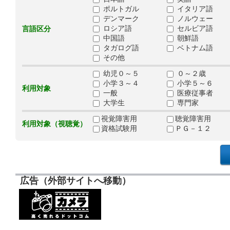
ポルトガル
イタリア語
デンマーク
ノルウェー
ロシア語
セルビア語
言語区分
中国語
朝鮮語
タガログ語
ベトナム語
その他
幼児０～５
０～２歳
小学３～４
小学５～６
利用対象
一般
医療従事者
大学生
専門家
視覚障害用
聴覚障害用
利用対象（視聴覚）
資格試験用
ＰＧ－１２
広告（外部サイトへ移動）