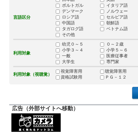
ポルトガル
イタリア語
デンマーク
ノルウェー
ロシア語
セルビア語
言語区分
中国語
朝鮮語
タガログ語
ベトナム語
その他
幼児０～５
０～２歳
小学３～４
小学５～６
利用対象
一般
医療従事者
大学生
専門家
視覚障害用
聴覚障害用
利用対象（視聴覚）
資格試験用
ＰＧ－１２
広告（外部サイトへ移動）