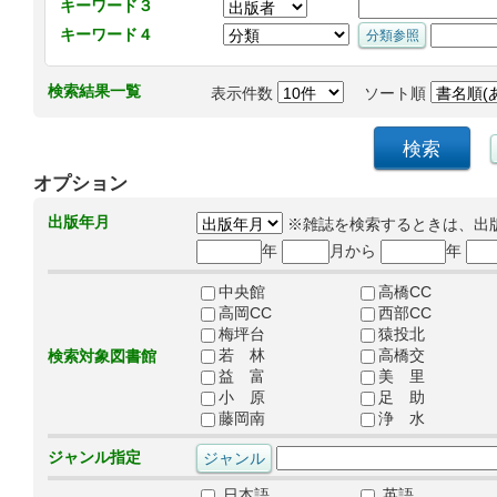
キーワード３
キーワード４
検索結果一覧
表示件数
ソート順
オプション
出版年月
※雑誌を検索するときは、出
年
月から
年
中央館
高橋CC
高岡CC
西部CC
梅坪台
猿投北
若 林
高橋交
検索対象図書館
益 富
美 里
小 原
足 助
藤岡南
浄 水
ジャンル指定
日本語
英語