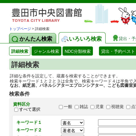
トップページ
> 詳細検索
かんたん検索
いろいろ検索
貸出・予
詳細検索
ジャンル検索
NDC分類検索
貸出・予約ベスト
詳細検索
詳細な条件を設定して、蔵書を検索することができます。
検索キーワード１と２と３は全角で、検索キーワード４は半角で
なお、紙芝居、パネルシアターエプロンシアター、こども図書室
検索条件
資料区分
一般
雑誌
児童
視聴覚
点
すべて選択
キーワード１
キーワード２