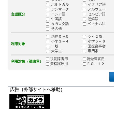
ポルトガル
イタリア語
デンマーク
ノルウェー
ロシア語
セルビア語
言語区分
中国語
朝鮮語
タガログ語
ベトナム語
その他
幼児０～５
０～２歳
小学３～４
小学５～６
利用対象
一般
医療従事者
大学生
専門家
視覚障害用
聴覚障害用
利用対象（視聴覚）
資格試験用
ＰＧ－１２
広告（外部サイトへ移動）