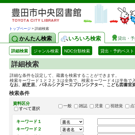
トップページ
> 詳細検索
かんたん検索
いろいろ検索
貸出・予
詳細検索
ジャンル検索
NDC分類検索
貸出・予約ベスト
詳細検索
詳細な条件を設定して、蔵書を検索することができます。
検索キーワード１と２と３は全角で、検索キーワード４は半角で
なお、紙芝居、パネルシアターエプロンシアター、こども図書室
検索条件
資料区分
一般
雑誌
児童
視聴覚
点
すべて選択
キーワード１
キーワード２