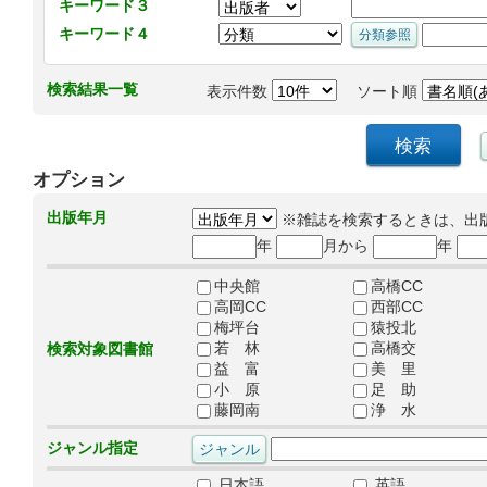
キーワード３
キーワード４
検索結果一覧
表示件数
ソート順
オプション
出版年月
※雑誌を検索するときは、出
年
月から
年
中央館
高橋CC
高岡CC
西部CC
梅坪台
猿投北
若 林
高橋交
検索対象図書館
益 富
美 里
小 原
足 助
藤岡南
浄 水
ジャンル指定
日本語
英語