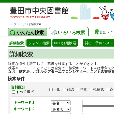
トップページ
> 詳細検索
かんたん検索
いろいろ検索
貸出・予
詳細検索
ジャンル検索
NDC分類検索
貸出・予約ベスト
詳細検索
詳細な条件を設定して、蔵書を検索することができます。
検索キーワード１と２と３は全角で、検索キーワード４は半角で
なお、紙芝居、パネルシアターエプロンシアター、こども図書室
検索条件
資料区分
一般
雑誌
児童
視聴覚
点
すべて選択
キーワード１
キーワード２