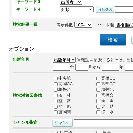
キーワード３
キーワード４
検索結果一覧
表示件数
ソート順
オプション
出版年月
※雑誌を検索するときは、出
年
月から
年
中央館
高橋CC
高岡CC
西部CC
梅坪台
猿投北
若 林
高橋交
検索対象図書館
益 富
美 里
小 原
足 助
藤岡南
浄 水
ジャンル指定
日本語
英語