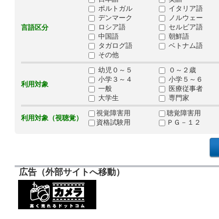
ポルトガル
イタリア語
デンマーク
ノルウェー
ロシア語
セルビア語
言語区分
中国語
朝鮮語
タガログ語
ベトナム語
その他
幼児０～５
０～２歳
小学３～４
小学５～６
利用対象
一般
医療従事者
大学生
専門家
視覚障害用
聴覚障害用
利用対象（視聴覚）
資格試験用
ＰＧ－１２
広告（外部サイトへ移動）