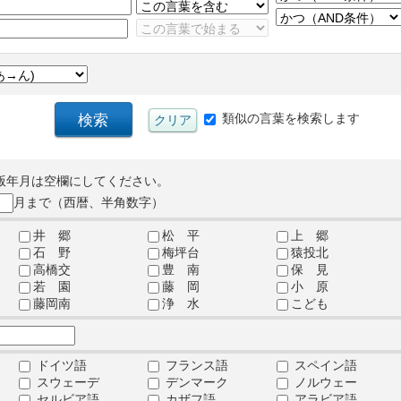
類似の言葉を検索します
版年月は空欄にしてください。
月まで（西暦、半角数字）
井 郷
松 平
上 郷
石 野
梅坪台
猿投北
高橋交
豊 南
保 見
若 園
藤 岡
小 原
藤岡南
浄 水
こども
ドイツ語
フランス語
スペイン語
スウェーデ
デンマーク
ノルウェー
セルビア語
カザフ語
アラビア語