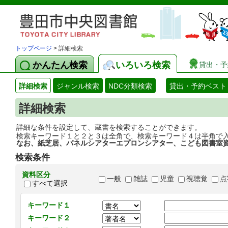
トップページ
> 詳細検索
かんたん検索
いろいろ検索
貸出・予
詳細検索
ジャンル検索
NDC分類検索
貸出・予約ベスト
詳細検索
詳細な条件を設定して、蔵書を検索することができます。
検索キーワード１と２と３は全角で、検索キーワード４は半角で
なお、紙芝居、パネルシアターエプロンシアター、こども図書室
検索条件
資料区分
一般
雑誌
児童
視聴覚
点
すべて選択
キーワード１
キーワード２