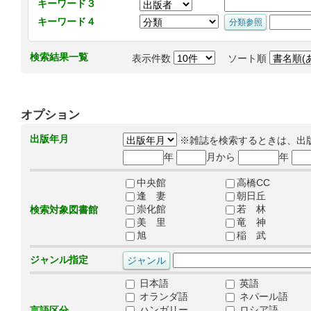
キーワード３
キーワード４
検索結果一覧
表示件数
ソート順
オプション
出版年月
※雑誌を検索するときは、出
年
月から
年
中央館
高橋CC
逢 妻
朝日丘
崇化館
若 林
検索対象図書館
美 里
竜 神
旭
稲 武
ジャンル指定
日本語
英語
オランダ語
ネパール語
ハンガリー
ロシア語
言語区分