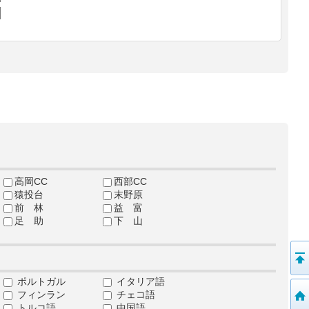
高岡CC
西部CC
猿投台
末野原
前 林
益 富
足 助
下 山
ポルトガル
イタリア語
フィンラン
チェコ語
トルコ語
中国語