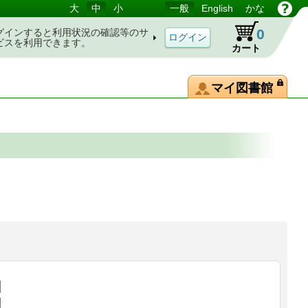
大
中
小
一般
English
かな
0
グインすると利用状況の確認等のサ
ビスを利用できます。
カート
マイ図書館