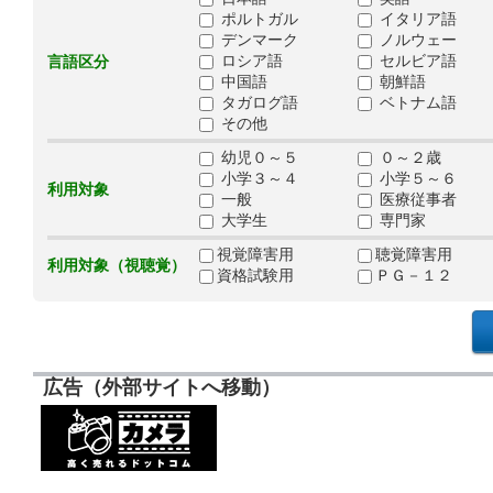
ポルトガル
イタリア語
デンマーク
ノルウェー
ロシア語
セルビア語
言語区分
中国語
朝鮮語
タガログ語
ベトナム語
その他
幼児０～５
０～２歳
小学３～４
小学５～６
利用対象
一般
医療従事者
大学生
専門家
視覚障害用
聴覚障害用
利用対象（視聴覚）
資格試験用
ＰＧ－１２
広告（外部サイトへ移動）