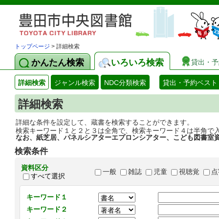
トップページ
> 詳細検索
かんたん検索
いろいろ検索
貸出・予
詳細検索
ジャンル検索
NDC分類検索
貸出・予約ベスト
詳細検索
詳細な条件を設定して、蔵書を検索することができます。
検索キーワード１と２と３は全角で、検索キーワード４は半角で
なお、紙芝居、パネルシアターエプロンシアター、こども図書室
検索条件
資料区分
一般
雑誌
児童
視聴覚
点
すべて選択
キーワード１
キーワード２