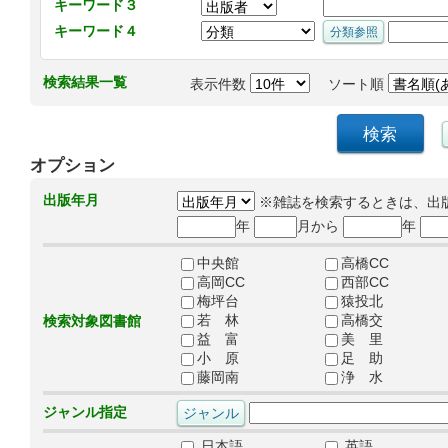
キーワード３
キーワード４
検索結果一覧
表示件数
ソート順
オプション
出版年月
※雑誌を検索するときは、出
年
月から
年
中央館
高橋CC
高岡CC
西部CC
梅坪台
猿投北
若 林
高橋交
検索対象図書館
益 富
美 里
小 原
足 助
藤岡南
浄 水
ジャンル指定
日本語
英語