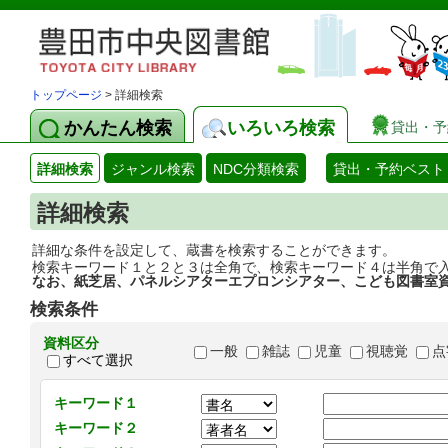
トップページ
> 詳細検索
かんたん検索
いろいろ検索
貸出・予
詳細検索
ジャンル検索
NDC分類検索
貸出・予約ベスト
詳細検索
詳細な条件を設定して、蔵書を検索することができます。
検索キーワード１と２と３は全角で、検索キーワード４は半角で
なお、紙芝居、パネルシアターエプロンシアター、こども図書室
検索条件
資料区分
一般
雑誌
児童
視聴覚
点
すべて選択
キーワード１
キーワード２