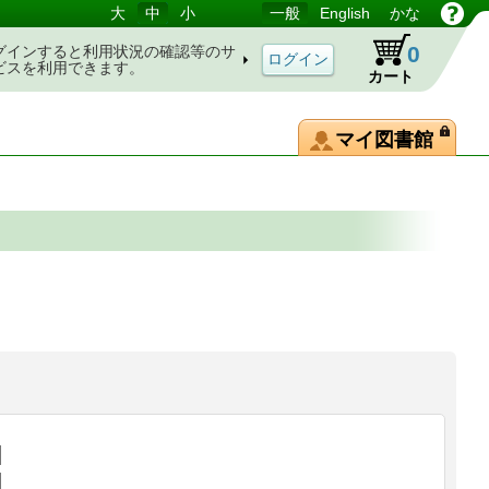
大
中
小
一般
English
かな
0
グインすると利用状況の確認等のサ
ビスを利用できます。
カート
マイ図書館