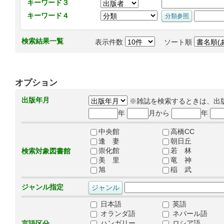
キーワード３
キーワード４
検索結果一覧
表示件数
ソート順
オプション
出版年月
※雑誌を検索するときは、出
年
月から
年
中央館
高橋CC
逢 妻
朝日丘
崇化館
若 林
検索対象図書館
美 里
竜 神
旭
稲 武
ジャンル指定
日本語
英語
オランダ語
ネパール語
ハンガリー
ロシア語
言語区分