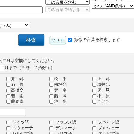
類似の言葉を検索します
版年月は空欄にしてください。
月まで（西暦、半角数字）
井 郷
松 平
上 郷
石 野
梅坪台
猿投北
高橋交
豊 南
保 見
若 園
藤 岡
小 原
藤岡南
浄 水
こども
ドイツ語
フランス語
スペイン語
スウェーデ
デンマーク
ノルウェー
セルビア語
カザフ語
アラビア語