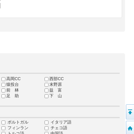
高岡CC
西部CC
猿投台
末野原
前 林
益 富
足 助
下 山
ポルトガル
イタリア語
フィンラン
チェコ語
トルコ語
中国語