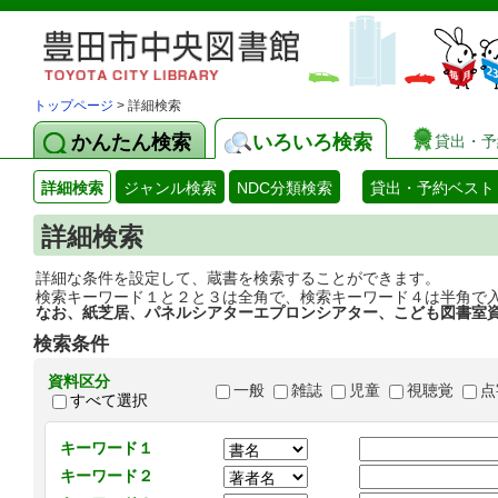
トップページ
> 詳細検索
かんたん検索
いろいろ検索
貸出・予
詳細検索
ジャンル検索
NDC分類検索
貸出・予約ベスト
詳細検索
詳細な条件を設定して、蔵書を検索することができます。
検索キーワード１と２と３は全角で、検索キーワード４は半角で
なお、紙芝居、パネルシアターエプロンシアター、こども図書室
検索条件
資料区分
一般
雑誌
児童
視聴覚
点
すべて選択
キーワード１
キーワード２