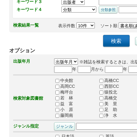
キーワード３
キーワード４
検索結果一覧
表示件数
ソート順
オプション
出版年月
※雑誌を検索するときは、出
年
月から
年
中央館
高橋CC
高岡CC
西部CC
梅坪台
猿投北
若 林
高橋交
検索対象図書館
益 富
美 里
小 原
足 助
藤岡南
浄 水
ジャンル指定
日本語
英語