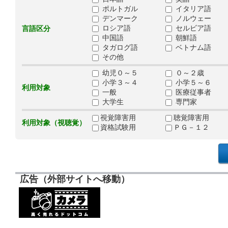
ポルトガル
イタリア語
デンマーク
ノルウェー
ロシア語
セルビア語
言語区分
中国語
朝鮮語
タガログ語
ベトナム語
その他
幼児０～５
０～２歳
小学３～４
小学５～６
利用対象
一般
医療従事者
大学生
専門家
視覚障害用
聴覚障害用
利用対象（視聴覚）
資格試験用
ＰＧ－１２
広告（外部サイトへ移動）