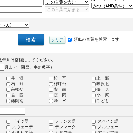
類似の言葉を検索します
版年月は空欄にしてください。
月まで（西暦、半角数字）
井 郷
松 平
上 郷
石 野
梅坪台
猿投北
高橋交
豊 南
保 見
若 園
藤 岡
小 原
藤岡南
浄 水
こども
ドイツ語
フランス語
スペイン語
スウェーデ
デンマーク
ノルウェー
セルビア語
カザフ語
アラビア語