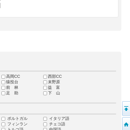
高岡CC
西部CC
猿投台
末野原
前 林
益 富
足 助
下 山
ポルトガル
イタリア語
フィンラン
チェコ語
トルコ語
中国語