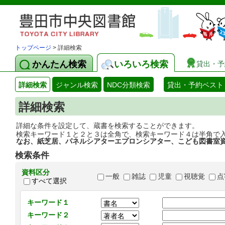
トップページ
> 詳細検索
かんたん検索
いろいろ検索
貸出・予
詳細検索
ジャンル検索
NDC分類検索
貸出・予約ベスト
詳細検索
詳細な条件を設定して、蔵書を検索することができます。
検索キーワード１と２と３は全角で、検索キーワード４は半角で
なお、紙芝居、パネルシアターエプロンシアター、こども図書室
検索条件
資料区分
一般
雑誌
児童
視聴覚
点
すべて選択
キーワード１
キーワード２