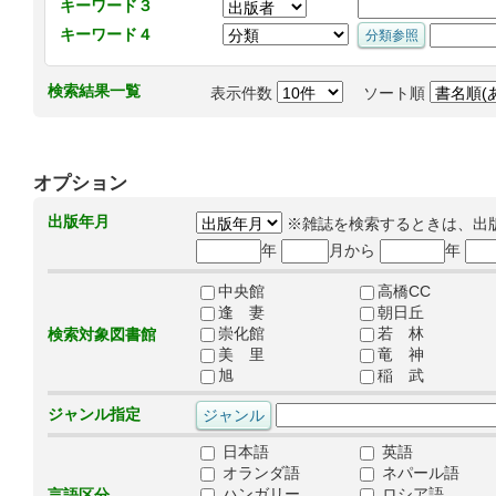
キーワード３
キーワード４
検索結果一覧
表示件数
ソート順
オプション
出版年月
※雑誌を検索するときは、出
年
月から
年
中央館
高橋CC
逢 妻
朝日丘
崇化館
若 林
検索対象図書館
美 里
竜 神
旭
稲 武
ジャンル指定
日本語
英語
オランダ語
ネパール語
ハンガリー
ロシア語
言語区分