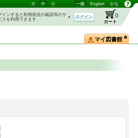
大
中
小
一般
English
かな
0
グインすると利用状況の確認等のサ
ビスを利用できます。
カート
マイ図書館