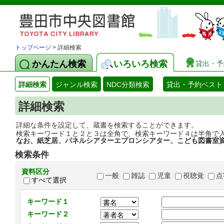
トップページ
> 詳細検索
かんたん検索
いろいろ検索
貸出・予
詳細検索
ジャンル検索
NDC分類検索
貸出・予約ベスト
詳細検索
詳細な条件を設定して、蔵書を検索することができます。
検索キーワード１と２と３は全角で、検索キーワード４は半角で
なお、紙芝居、パネルシアターエプロンシアター、こども図書室
検索条件
資料区分
一般
雑誌
児童
視聴覚
点
すべて選択
キーワード１
キーワード２