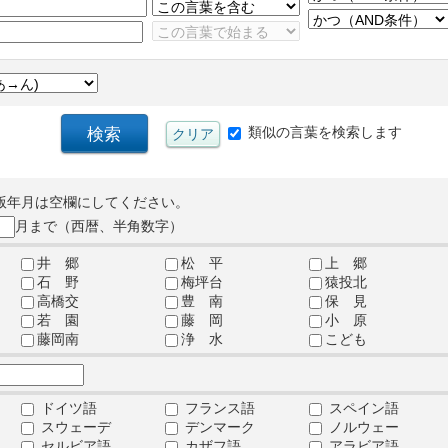
類似の言葉を検索します
版年月は空欄にしてください。
月まで（西暦、半角数字）
井 郷
松 平
上 郷
石 野
梅坪台
猿投北
高橋交
豊 南
保 見
若 園
藤 岡
小 原
藤岡南
浄 水
こども
ドイツ語
フランス語
スペイン語
スウェーデ
デンマーク
ノルウェー
セルビア語
カザフ語
アラビア語