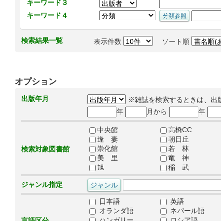
キーワード３
キーワード４
検索結果一覧
表示件数
ソート順
オプション
出版年月
※雑誌を検索するときは、出
年
月から
年
中央館
高橋CC
逢 妻
朝日丘
崇化館
若 林
検索対象図書館
美 里
竜 神
旭
稲 武
ジャンル指定
日本語
英語
オランダ語
ネパール語
ハンガリー
ロシア語
言語区分