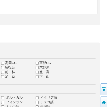
高岡CC
西部CC
猿投台
末野原
前 林
益 富
足 助
下 山
ポルトガル
イタリア語
フィンラン
チェコ語
トルコ語
中国語