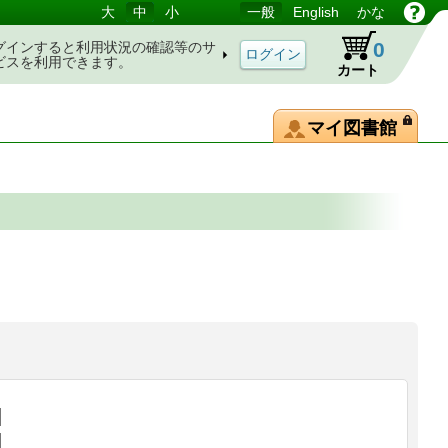
大
中
小
一般
English
かな
0
グインすると利用状況の確認等のサ
ビスを利用できます。
カート
マイ図書館