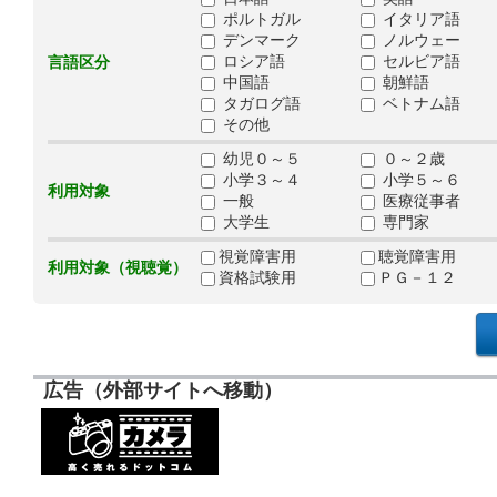
ポルトガル
イタリア語
デンマーク
ノルウェー
ロシア語
セルビア語
言語区分
中国語
朝鮮語
タガログ語
ベトナム語
その他
幼児０～５
０～２歳
小学３～４
小学５～６
利用対象
一般
医療従事者
大学生
専門家
視覚障害用
聴覚障害用
利用対象（視聴覚）
資格試験用
ＰＧ－１２
広告（外部サイトへ移動）