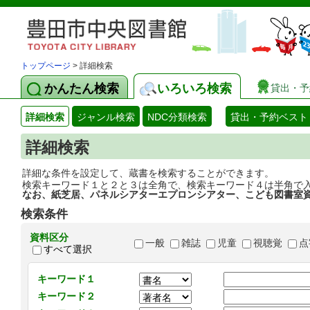
トップページ
> 詳細検索
かんたん検索
いろいろ検索
貸出・予
詳細検索
ジャンル検索
NDC分類検索
貸出・予約ベスト
詳細検索
詳細な条件を設定して、蔵書を検索することができます。
検索キーワード１と２と３は全角で、検索キーワード４は半角で
なお、紙芝居、パネルシアターエプロンシアター、こども図書室
検索条件
資料区分
一般
雑誌
児童
視聴覚
点
すべて選択
キーワード１
キーワード２