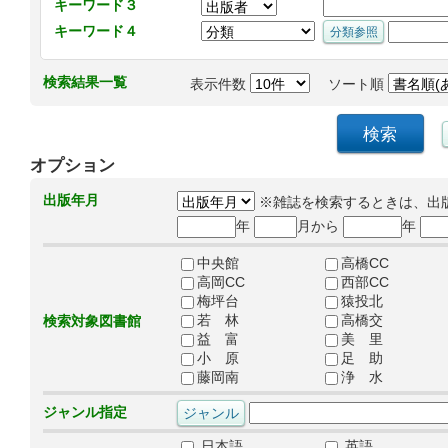
キーワード３
キーワード４
検索結果一覧
表示件数
ソート順
オプション
出版年月
※雑誌を検索するときは、出
年
月から
年
中央館
高橋CC
高岡CC
西部CC
梅坪台
猿投北
若 林
高橋交
検索対象図書館
益 富
美 里
小 原
足 助
藤岡南
浄 水
ジャンル指定
日本語
英語