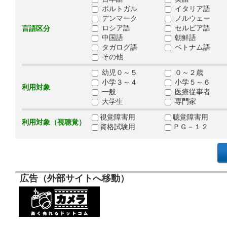
ポルトガル
イタリア語
デンマーク
ノルウェー
ロシア語
セルビア語
言語区分
中国語
朝鮮語
タガログ語
ベトナム語
その他
幼児０～５
０～２歳
小学３～４
小学５～６
利用対象
一般
医療従事者
大学生
専門家
視覚障害用
聴覚障害用
利用対象（視聴覚）
資格試験用
ＰＧ－１２
広告（外部サイトへ移動）