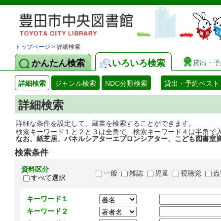
トップページ
> 詳細検索
かんたん検索
いろいろ検索
貸出・予
詳細検索
ジャンル検索
NDC分類検索
貸出・予約ベスト
詳細検索
詳細な条件を設定して、蔵書を検索することができます。
検索キーワード１と２と３は全角で、検索キーワード４は半角で
なお、紙芝居、パネルシアターエプロンシアター、こども図書室
検索条件
資料区分
一般
雑誌
児童
視聴覚
点
すべて選択
キーワード１
キーワード２