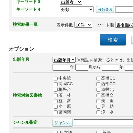
キーワード３
キーワード４
検索結果一覧
表示件数
ソート順
オプション
出版年月
※雑誌を検索するときは、出
年
月から
年
中央館
高橋CC
高岡CC
西部CC
梅坪台
猿投北
若 林
高橋交
検索対象図書館
益 富
美 里
小 原
足 助
藤岡南
浄 水
ジャンル指定
日本語
英語