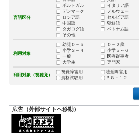
ポルトガル
イタリア語
デンマーク
ノルウェー
ロシア語
セルビア語
言語区分
中国語
朝鮮語
タガログ語
ベトナム語
その他
幼児０～５
０～２歳
小学３～４
小学５～６
利用対象
一般
医療従事者
大学生
専門家
視覚障害用
聴覚障害用
利用対象（視聴覚）
資格試験用
ＰＧ－１２
広告（外部サイトへ移動）