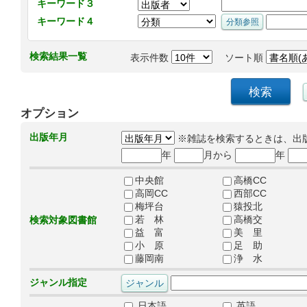
キーワード３
キーワード４
検索結果一覧
表示件数
ソート順
オプション
出版年月
※雑誌を検索するときは、出
年
月から
年
中央館
高橋CC
高岡CC
西部CC
梅坪台
猿投北
若 林
高橋交
検索対象図書館
益 富
美 里
小 原
足 助
藤岡南
浄 水
ジャンル指定
日本語
英語