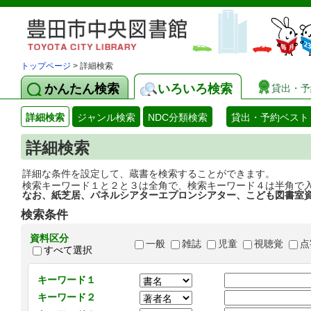
トップページ
> 詳細検索
かんたん検索
いろいろ検索
貸出・予
詳細検索
ジャンル検索
NDC分類検索
貸出・予約ベスト
詳細検索
詳細な条件を設定して、蔵書を検索することができます。
検索キーワード１と２と３は全角で、検索キーワード４は半角で
なお、紙芝居、パネルシアターエプロンシアター、こども図書室
検索条件
資料区分
一般
雑誌
児童
視聴覚
点
すべて選択
キーワード１
キーワード２