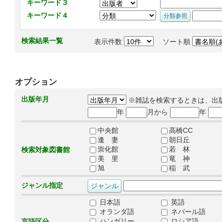
キーワード３
キーワード４
検索結果一覧
表示件数
ソート順
オプション
出版年月
※雑誌を検索するときは、出
年
月から
年
中央館
高橋CC
逢 妻
朝日丘
崇化館
若 林
検索対象図書館
美 里
竜 神
旭
稲 武
ジャンル指定
日本語
英語
オランダ語
ネパール語
ハンガリー
ロシア語
言語区分