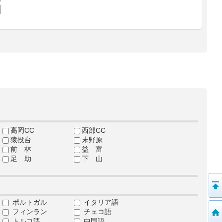
高岡CC
西部CC
猿投台
末野原
前 林
益 富
足 助
下 山
ポルトガル
イタリア語
フィンラン
チェコ語
トルコ語
中国語