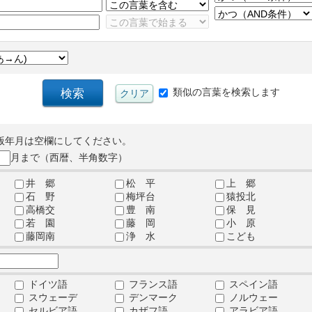
類似の言葉を検索します
版年月は空欄にしてください。
月まで（西暦、半角数字）
井 郷
松 平
上 郷
石 野
梅坪台
猿投北
高橋交
豊 南
保 見
若 園
藤 岡
小 原
藤岡南
浄 水
こども
ドイツ語
フランス語
スペイン語
スウェーデ
デンマーク
ノルウェー
セルビア語
カザフ語
アラビア語