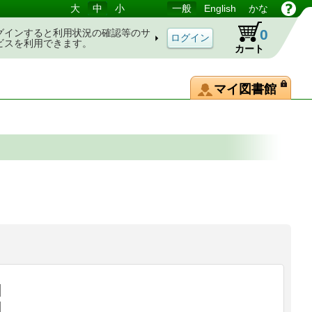
大
中
小
一般
English
かな
0
グインすると利用状況の確認等のサ
ビスを利用できます。
カート
マイ図書館