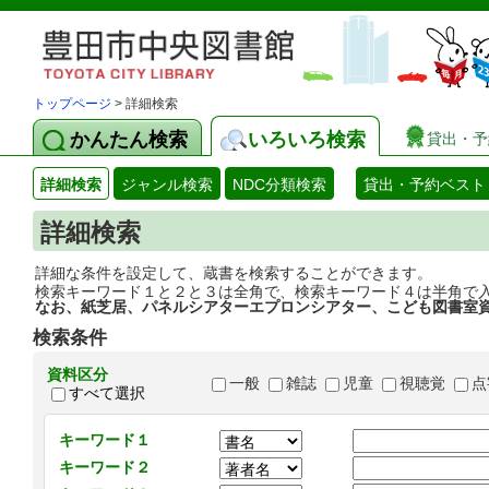
トップページ
> 詳細検索
かんたん検索
いろいろ検索
貸出・予
詳細検索
ジャンル検索
NDC分類検索
貸出・予約ベスト
詳細検索
詳細な条件を設定して、蔵書を検索することができます。
検索キーワード１と２と３は全角で、検索キーワード４は半角で
なお、紙芝居、パネルシアターエプロンシアター、こども図書室
検索条件
資料区分
一般
雑誌
児童
視聴覚
点
すべて選択
キーワード１
キーワード２