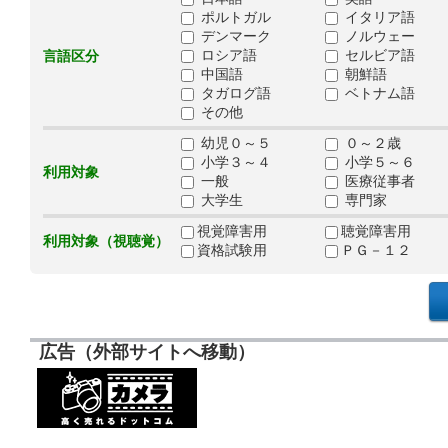
ポルトガル
イタリア語
デンマーク
ノルウェー
ロシア語
セルビア語
言語区分
中国語
朝鮮語
タガログ語
ベトナム語
その他
幼児０～５
０～２歳
小学３～４
小学５～６
利用対象
一般
医療従事者
大学生
専門家
視覚障害用
聴覚障害用
利用対象（視聴覚）
資格試験用
ＰＧ－１２
広告（外部サイトへ移動）