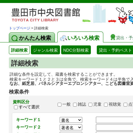
トップページ
> 詳細検索
かんたん検索
いろいろ検索
貸出・予
詳細検索
ジャンル検索
NDC分類検索
貸出・予約ベスト
詳細検索
詳細な条件を設定して、蔵書を検索することができます。
検索キーワード１と２と３は全角で、検索キーワード４は半角で
なお、紙芝居、パネルシアターエプロンシアター、こども図書室
検索条件
資料区分
一般
雑誌
児童
視聴覚
点
すべて選択
キーワード１
キーワード２