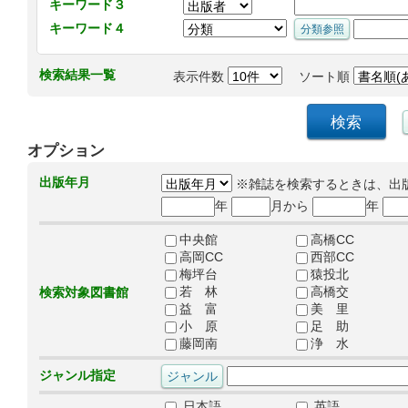
キーワード３
キーワード４
検索結果一覧
表示件数
ソート順
オプション
出版年月
※雑誌を検索するときは、出
年
月から
年
中央館
高橋CC
高岡CC
西部CC
梅坪台
猿投北
若 林
高橋交
検索対象図書館
益 富
美 里
小 原
足 助
藤岡南
浄 水
ジャンル指定
日本語
英語