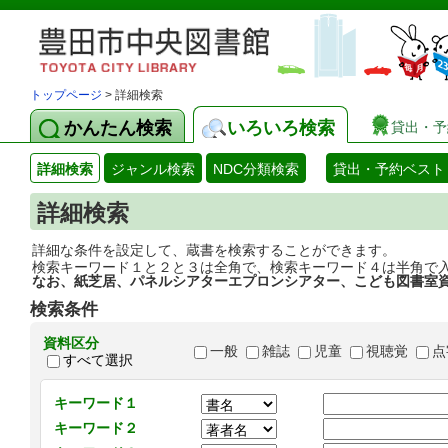
トップページ
> 詳細検索
かんたん検索
いろいろ検索
貸出・予
詳細検索
ジャンル検索
NDC分類検索
貸出・予約ベスト
詳細検索
詳細な条件を設定して、蔵書を検索することができます。
検索キーワード１と２と３は全角で、検索キーワード４は半角で
なお、紙芝居、パネルシアターエプロンシアター、こども図書室
検索条件
資料区分
一般
雑誌
児童
視聴覚
点
すべて選択
キーワード１
キーワード２