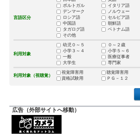
ポルトガル
イタリア語
デンマーク
ノルウェー
ロシア語
セルビア語
言語区分
中国語
朝鮮語
タガログ語
ベトナム語
その他
幼児０～５
０～２歳
小学３～４
小学５～６
利用対象
一般
医療従事者
大学生
専門家
視覚障害用
聴覚障害用
利用対象（視聴覚）
資格試験用
ＰＧ－１２
広告（外部サイトへ移動）