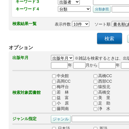
キーワード３
キーワード４
検索結果一覧
表示件数
ソート順
オプション
出版年月
※雑誌を検索するときは、出
年
月から
年
中央館
高橋CC
高岡CC
西部CC
梅坪台
猿投北
若 林
高橋交
検索対象図書館
益 富
美 里
小 原
足 助
藤岡南
浄 水
ジャンル指定
日本語
英語