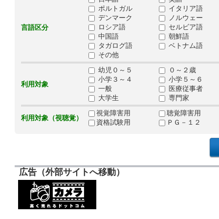
ポルトガル
イタリア語
デンマーク
ノルウェー
ロシア語
セルビア語
言語区分
中国語
朝鮮語
タガログ語
ベトナム語
その他
幼児０～５
０～２歳
小学３～４
小学５～６
利用対象
一般
医療従事者
大学生
専門家
視覚障害用
聴覚障害用
利用対象（視聴覚）
資格試験用
ＰＧ－１２
広告（外部サイトへ移動）