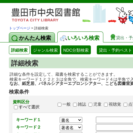
トップページ
> 詳細検索
かんたん検索
いろいろ検索
貸出・予
詳細検索
ジャンル検索
NDC分類検索
貸出・予約ベスト
詳細検索
詳細な条件を設定して、蔵書を検索することができます。
検索キーワード１と２と３は全角で、検索キーワード４は半角で
なお、紙芝居、パネルシアターエプロンシアター、こども図書室
検索条件
資料区分
一般
雑誌
児童
視聴覚
点
すべて選択
キーワード１
キーワード２