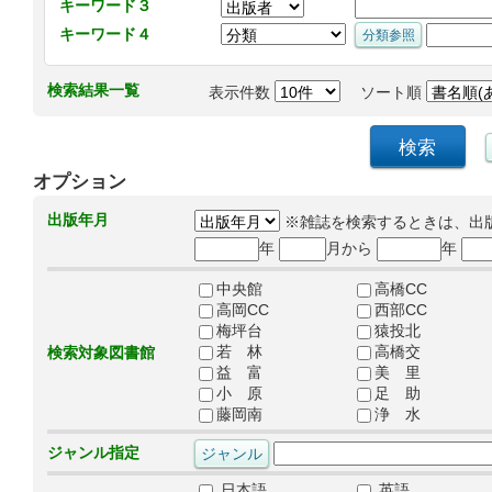
キーワード３
キーワード４
検索結果一覧
表示件数
ソート順
オプション
出版年月
※雑誌を検索するときは、出
年
月から
年
中央館
高橋CC
高岡CC
西部CC
梅坪台
猿投北
若 林
高橋交
検索対象図書館
益 富
美 里
小 原
足 助
藤岡南
浄 水
ジャンル指定
日本語
英語