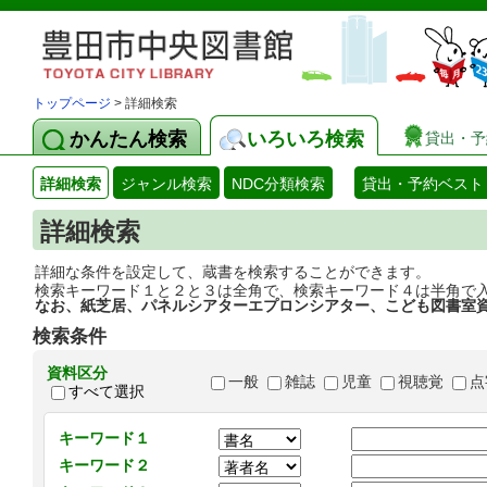
トップページ
> 詳細検索
かんたん検索
いろいろ検索
貸出・予
詳細検索
ジャンル検索
NDC分類検索
貸出・予約ベスト
詳細検索
詳細な条件を設定して、蔵書を検索することができます。
検索キーワード１と２と３は全角で、検索キーワード４は半角で
なお、紙芝居、パネルシアターエプロンシアター、こども図書室
検索条件
資料区分
一般
雑誌
児童
視聴覚
点
すべて選択
キーワード１
キーワード２