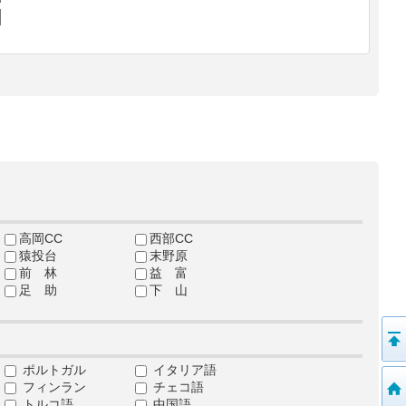
高岡CC
西部CC
猿投台
末野原
前 林
益 富
足 助
下 山
ポルトガル
イタリア語
フィンラン
チェコ語
トルコ語
中国語