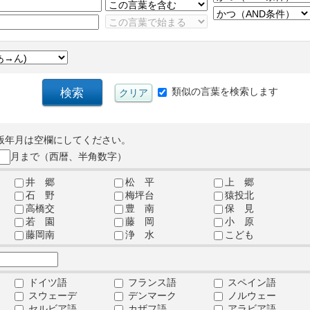
類似の言葉を検索します
版年月は空欄にしてください。
月まで（西暦、半角数字）
井 郷
松 平
上 郷
石 野
梅坪台
猿投北
高橋交
豊 南
保 見
若 園
藤 岡
小 原
藤岡南
浄 水
こども
ドイツ語
フランス語
スペイン語
スウェーデ
デンマーク
ノルウェー
セルビア語
カザフ語
アラビア語