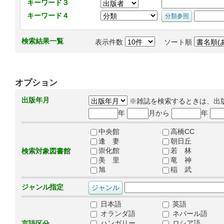
キーワード３
キーワード４
検索結果一覧
表示件数
ソート順
オプション
出版年月
※雑誌を検索するときは、出
年
月から
年
中央館
高橋CC
逢 妻
朝日丘
崇化館
若 林
検索対象図書館
美 里
竜 神
旭
稲 武
ジャンル指定
日本語
英語
オランダ語
ネパール語
ハンガリー
ロシア語
言語区分