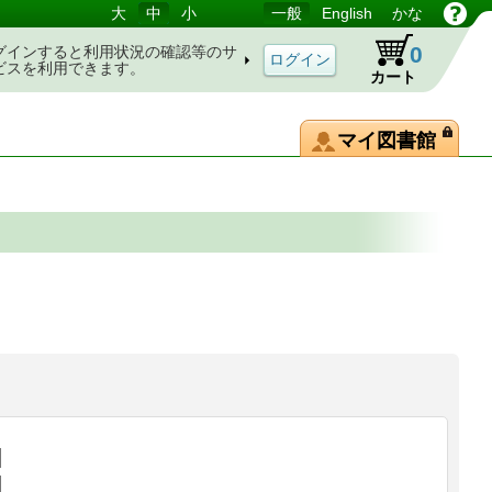
大
中
小
一般
English
かな
0
グインすると利用状況の確認等のサ
ビスを利用できます。
カート
マイ図書館