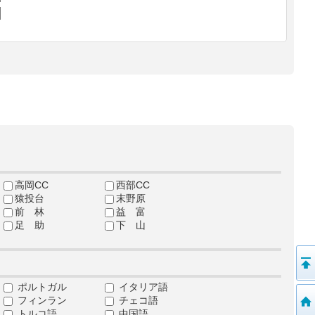
高岡CC
西部CC
猿投台
末野原
前 林
益 富
足 助
下 山
ポルトガル
イタリア語
フィンラン
チェコ語
トルコ語
中国語