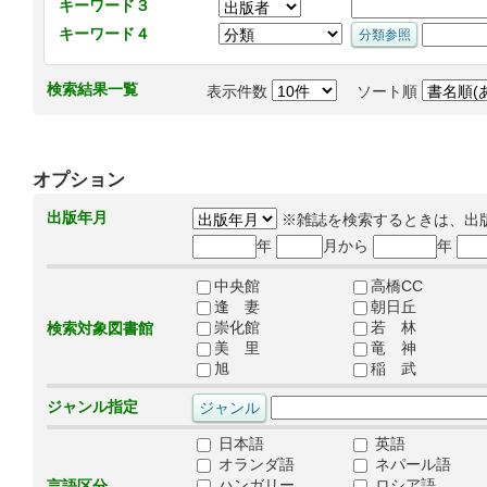
キーワード３
キーワード４
検索結果一覧
表示件数
ソート順
オプション
出版年月
※雑誌を検索するときは、出
年
月から
年
中央館
高橋CC
逢 妻
朝日丘
崇化館
若 林
検索対象図書館
美 里
竜 神
旭
稲 武
ジャンル指定
日本語
英語
オランダ語
ネパール語
ハンガリー
ロシア語
言語区分