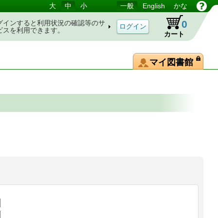
大
中
小
一般
English
かな
0
グインすると利用状況の確認等のサ
ビスを利用できます。
カート
マイ図書館