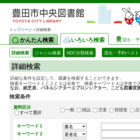
トップページ
> 詳細検索
かんたん検索
いろいろ検索
貸出・予
詳細検索
ジャンル検索
NDC分類検索
貸出・予約ベスト
詳細検索
詳細な条件を設定して、蔵書を検索することができます。
検索キーワード１と２と３は全角で、検索キーワード４は半角で
なお、紙芝居、パネルシアターエプロンシアター、こども図書室
検索条件
資料区分
一般
雑誌
児童
視聴覚
点
すべて選択
キーワード１
キーワード２