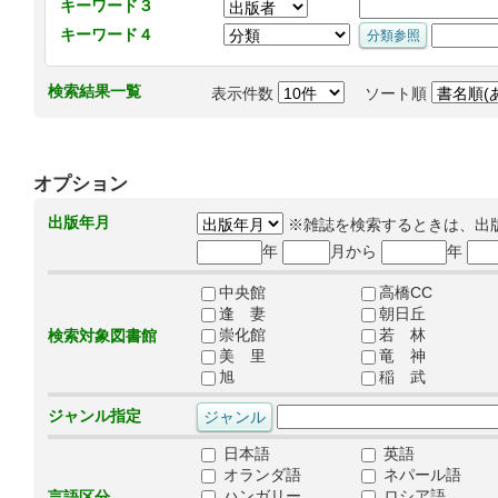
キーワード３
キーワード４
検索結果一覧
表示件数
ソート順
オプション
出版年月
※雑誌を検索するときは、出
年
月から
年
中央館
高橋CC
逢 妻
朝日丘
崇化館
若 林
検索対象図書館
美 里
竜 神
旭
稲 武
ジャンル指定
日本語
英語
オランダ語
ネパール語
ハンガリー
ロシア語
言語区分