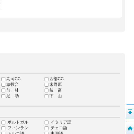
高岡CC
西部CC
猿投台
末野原
前 林
益 富
足 助
下 山
ポルトガル
イタリア語
フィンラン
チェコ語
トルコ語
中国語