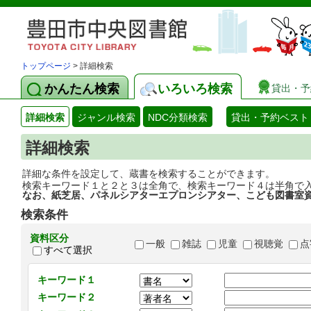
トップページ
> 詳細検索
かんたん検索
いろいろ検索
貸出・予
詳細検索
ジャンル検索
NDC分類検索
貸出・予約ベスト
詳細検索
詳細な条件を設定して、蔵書を検索することができます。
検索キーワード１と２と３は全角で、検索キーワード４は半角で
なお、紙芝居、パネルシアターエプロンシアター、こども図書室
検索条件
資料区分
一般
雑誌
児童
視聴覚
点
すべて選択
キーワード１
キーワード２