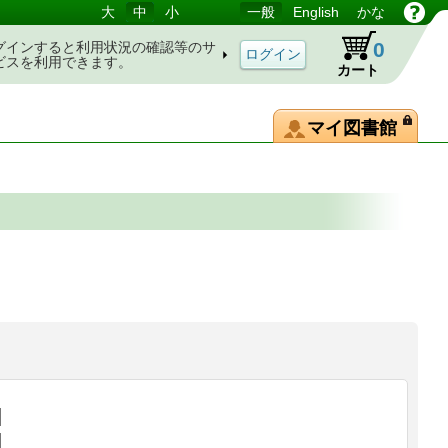
大
中
小
一般
English
かな
0
グインすると利用状況の確認等のサ
ビスを利用できます。
カート
マイ図書館