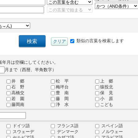
類似の言葉を検索します
版年月は空欄にしてください。
月まで（西暦、半角数字）
井 郷
松 平
上 郷
石 野
梅坪台
猿投北
高橋交
豊 南
保 見
若 園
藤 岡
小 原
藤岡南
浄 水
こども
ドイツ語
フランス語
スペイン語
スウェーデ
デンマーク
ノルウェー
セルビア語
カザフ語
アラビア語