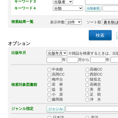
キーワード３
キーワード４
検索結果一覧
表示件数
ソート順
オプション
出版年月
※雑誌を検索するときは、出
年
月から
年
中央館
高橋CC
高岡CC
西部CC
梅坪台
猿投北
若 林
高橋交
検索対象図書館
益 富
美 里
小 原
足 助
藤岡南
浄 水
ジャンル指定
日本語
英語