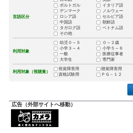
ポルトガル
イタリア語
デンマーク
ノルウェー
ロシア語
セルビア語
言語区分
中国語
朝鮮語
タガログ語
ベトナム語
その他
幼児０～５
０～２歳
小学３～４
小学５～６
利用対象
一般
医療従事者
大学生
専門家
視覚障害用
聴覚障害用
利用対象（視聴覚）
資格試験用
ＰＧ－１２
広告（外部サイトへ移動）