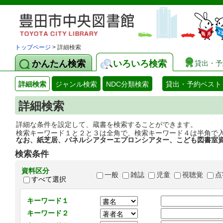
トップページ
> 詳細検索
かんたん検索
いろいろ検索
貸出・予
詳細検索
ジャンル検索
NDC分類検索
貸出・予約ベスト
詳細検索
詳細な条件を設定して、蔵書を検索することができます。
検索キーワード１と２と３は全角で、検索キーワード４は半角で
なお、紙芝居、パネルシアターエプロンシアター、こども図書室
検索条件
資料区分
一般
雑誌
児童
視聴覚
点
すべて選択
キーワード１
キーワード２