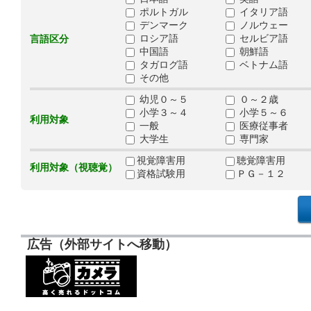
ポルトガル
イタリア語
デンマーク
ノルウェー
ロシア語
セルビア語
言語区分
中国語
朝鮮語
タガログ語
ベトナム語
その他
幼児０～５
０～２歳
小学３～４
小学５～６
利用対象
一般
医療従事者
大学生
専門家
視覚障害用
聴覚障害用
利用対象（視聴覚）
資格試験用
ＰＧ－１２
広告（外部サイトへ移動）