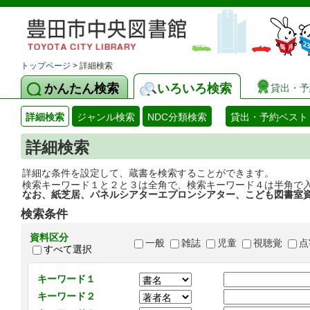
トップページ
> 詳細検索
かんたん検索
いろいろ検索
貸出・予
詳細検索
ジャンル検索
NDC分類検索
貸出・予約ベスト
詳細検索
詳細な条件を設定して、蔵書を検索することができます。
検索キーワード１と２と３は全角で、検索キーワード４は半角で
なお、紙芝居、パネルシアターエプロンシアター、こども図書室
検索条件
資料区分
一般
雑誌
児童
視聴覚
点
すべて選択
キーワード１
キーワード２