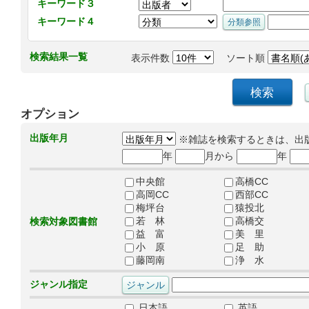
キーワード３
キーワード４
検索結果一覧
表示件数
ソート順
オプション
出版年月
※雑誌を検索するときは、出
年
月から
年
中央館
高橋CC
高岡CC
西部CC
梅坪台
猿投北
若 林
高橋交
検索対象図書館
益 富
美 里
小 原
足 助
藤岡南
浄 水
ジャンル指定
日本語
英語