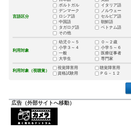
ポルトガル
イタリア語
デンマーク
ノルウェー
ロシア語
セルビア語
言語区分
中国語
朝鮮語
タガログ語
ベトナム語
その他
幼児０～５
０～２歳
小学３～４
小学５～６
利用対象
一般
医療従事者
大学生
専門家
視覚障害用
聴覚障害用
利用対象（視聴覚）
資格試験用
ＰＧ－１２
広告（外部サイトへ移動）