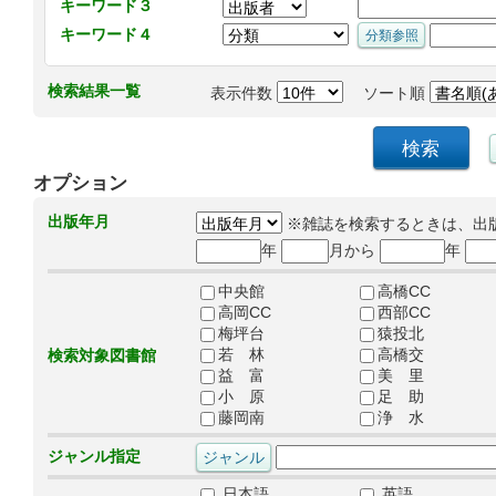
キーワード３
キーワード４
検索結果一覧
表示件数
ソート順
オプション
出版年月
※雑誌を検索するときは、出
年
月から
年
中央館
高橋CC
高岡CC
西部CC
梅坪台
猿投北
若 林
高橋交
検索対象図書館
益 富
美 里
小 原
足 助
藤岡南
浄 水
ジャンル指定
日本語
英語