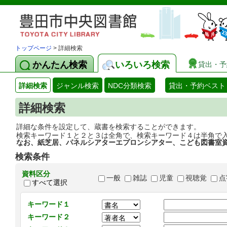
トップページ
> 詳細検索
かんたん検索
いろいろ検索
貸出・予
詳細検索
ジャンル検索
NDC分類検索
貸出・予約ベスト
詳細検索
詳細な条件を設定して、蔵書を検索することができます。
検索キーワード１と２と３は全角で、検索キーワード４は半角で
なお、紙芝居、パネルシアターエプロンシアター、こども図書室
検索条件
資料区分
一般
雑誌
児童
視聴覚
点
すべて選択
キーワード１
キーワード２