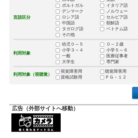
ポルトガル
イタリア語
デンマーク
ノルウェー
ロシア語
セルビア語
言語区分
中国語
朝鮮語
タガログ語
ベトナム語
その他
幼児０～５
０～２歳
小学３～４
小学５～６
利用対象
一般
医療従事者
大学生
専門家
視覚障害用
聴覚障害用
利用対象（視聴覚）
資格試験用
ＰＧ－１２
広告（外部サイトへ移動）