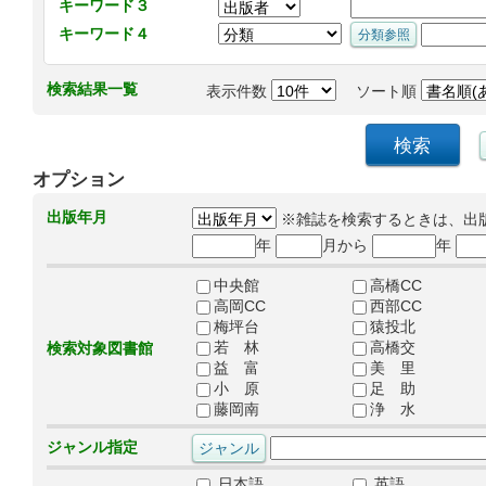
キーワード３
キーワード４
検索結果一覧
表示件数
ソート順
オプション
出版年月
※雑誌を検索するときは、出
年
月から
年
中央館
高橋CC
高岡CC
西部CC
梅坪台
猿投北
若 林
高橋交
検索対象図書館
益 富
美 里
小 原
足 助
藤岡南
浄 水
ジャンル指定
日本語
英語