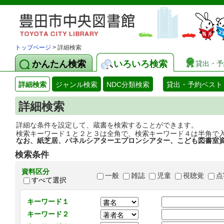
トップページ
> 詳細検索
かんたん検索
いろいろ検索
貸出・予
詳細検索
ジャンル検索
NDC分類検索
貸出・予約ベスト
詳細検索
詳細な条件を設定して、蔵書を検索することができます。
検索キーワード１と２と３は全角で、検索キーワード４は半角で
なお、紙芝居、パネルシアターエプロンシアター、こども図書室
検索条件
資料区分
一般
雑誌
児童
視聴覚
点
すべて選択
キーワード１
キーワード２